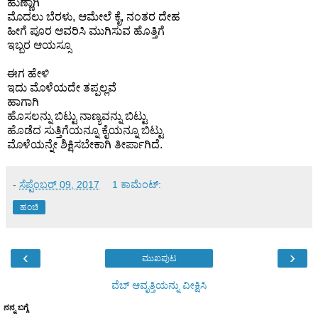
ಹುಣ್ಣಾಗಿ
ಮೊದಲು ಬೆರಳು, ಆಮೇಲೆ ಕೈ, ನಂತರ ದೇಹ
ಹೀಗೆ ಪೂರ ಆವರಿಸಿ ಮುಗಿಸುವ ಹೊತ್ತಿಗೆ
ಇಬ್ಬರ ಆಯಸ್ಸೂ
ಈಗ ಹೇಳಿ
ಇದು ಮೊಳೆಯದೇ ತಪ್ಪಲ್ಲವೆ
ಹಾಗಾಗಿ
ಹೊಸಲನ್ನು ಬಿಟ್ಟು ನಾಣ್ಯವನ್ನು ಬಿಟ್ಟು
ಹೊಡೆದ ಸುತ್ತಿಗೆಯನ್ನೂ ಕೈಯನ್ನೂ ಬಿಟ್ಟು
ಮೊಳೆಯನ್ನೇ ಶಿಕ್ಷಿಸಬೇಕಾಗಿ ತೀರ್ಪಾಗಿದೆ.
-
ಸೆಪ್ಟೆಂಬರ್ 09, 2017
1 ಕಾಮೆಂಟ್‌:
ಹಂಚಿ
‹
›
ಮುಖಪುಟ
ವೆಬ್‌ ಆವೃತ್ತಿಯನ್ನು ವೀಕ್ಷಿಸಿ
ನನ್ನ ಬಗ್ಗೆ