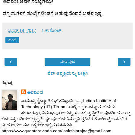
ಅವಳೋ ಅವಳ ಸಂಖ್ಯೆಗಳೋ
ನನ್ನ ಮಗಳಿಗೆ ಸಂಖ್ಯೆಗಳೊಡನೆ ಆಡುವುದೆಂದರೆ ಬಹಳ ಇಷ್ಟ
-
ಜೂನ್ 18, 2017
1 ಕಾಮೆಂಟ್‌:
ಹಂಚಿ
‹
›
ಮುಖಪುಟ
ವೆಬ್‌ ಆವೃತ್ತಿಯನ್ನು ವೀಕ್ಷಿಸಿ
ನನ್ನ ಬಗ್ಗೆ
ಅರವಿಂದ
ನಾನೊಬ್ಬ ಸೈದ್ಧಾಂತಿಕ ಭೌತವಿಜ್ಞಾನಿ. ಸದ್ಯ Indian Institute of
Technology (IIT) Tirupatiಯಲ್ಲಿ ನನ್ನ ಉದ್ಯೋಗ. ಬದುಕು
ಸುಂದರವೂ, ನಿಗೂಢವೂ ಆದದ್ದು. ಬದುಕನ್ನು ಪ್ರೀತಿಸುವುದರಿಂದ ಮಾತ್ರ
ಬದುಕನ್ನ ಅರಿಯಬಲ್ಲೆ.ಪ್ರತೀ ಕ್ಷಣವೂ ಬದುಕಿನ ಧ್ವನಿ ಗ್ರಹಿಕೆಗೆ ತೊಳಲುತ್ತಿರುವವನಿಗೆ
ಕಂಡ ಅನುಭವದ ಸತ್ಯಗಳೇ ಇಲ್ಲಿನ ರಚನೆಗಳು....
https://www.quantaravinda.com/ sakshiprajne@gmail.com