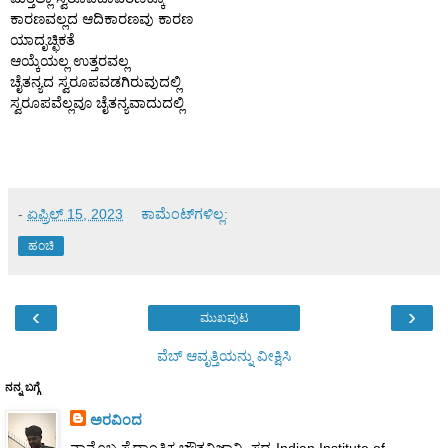
ಕಾರಣವಲ್ಲದ ಆದಿಕಾರಣವು ಕಾರಣ 
ಯಾದೃಚ್ಛಿಕತೆ  
ಆಯ್ಕೆಯಲ್ಲ ಉತ್ತರವಲ್ಲ 
ಚೈತನ್ಯದ ಸ್ವರೂಪವಡಗಿರುವುದಲ್ಲಿ 
ಸ್ವರೂಪವೆಲ್ಲವೂ ಚೈತನ್ಯವಾದುದಲ್ಲಿ 
-
ಏಪ್ರಿಲ್ 15, 2023
ಕಾಮೆಂಟ್‌ಗಳಿಲ್ಲ:
ಹಂಚಿ
‹
›
ಮುಖಪುಟ
ವೆಬ್‌ ಆವೃತ್ತಿಯನ್ನು ವೀಕ್ಷಿಸಿ
ನನ್ನ ಬಗ್ಗೆ
ಅರವಿಂದ
ನಾನೊಬ್ಬ ಸೈದ್ಧಾಂತಿಕ ಭೌತವಿಜ್ಞಾನಿ. ಸದ್ಯ Indian Institute of