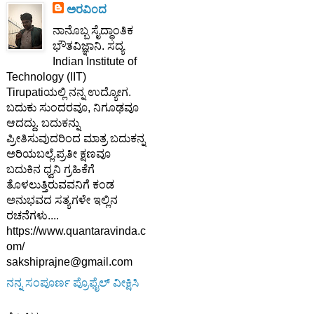
ಅರವಿಂದ
ನಾನೊಬ್ಬ ಸೈದ್ಧಾಂತಿಕ
ಭೌತವಿಜ್ಞಾನಿ. ಸದ್ಯ
Indian Institute of
Technology (IIT)
Tirupatiಯಲ್ಲಿ ನನ್ನ ಉದ್ಯೋಗ.
ಬದುಕು ಸುಂದರವೂ, ನಿಗೂಢವೂ
ಆದದ್ದು. ಬದುಕನ್ನು
ಪ್ರೀತಿಸುವುದರಿಂದ ಮಾತ್ರ ಬದುಕನ್ನ
ಅರಿಯಬಲ್ಲೆ.ಪ್ರತೀ ಕ್ಷಣವೂ
ಬದುಕಿನ ಧ್ವನಿ ಗ್ರಹಿಕೆಗೆ
ತೊಳಲುತ್ತಿರುವವನಿಗೆ ಕಂಡ
ಅನುಭವದ ಸತ್ಯಗಳೇ ಇಲ್ಲಿನ
ರಚನೆಗಳು....
https://www.quantaravinda.c
om/
sakshiprajne@gmail.com
ನನ್ನ ಸಂಪೂರ್ಣ ಪ್ರೊಫೈಲ್ ವೀಕ್ಷಿಸಿ