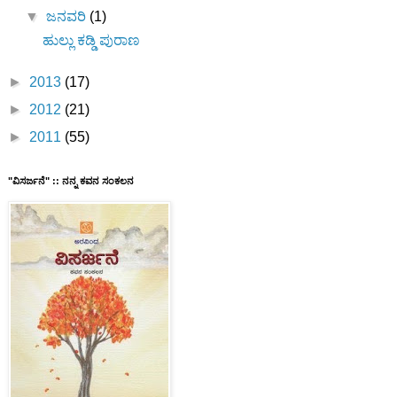
▼
ಜನವರಿ
(1)
ಹುಲ್ಲು ಕಡ್ಡಿ ಪುರಾಣ
►
2013
(17)
►
2012
(21)
►
2011
(55)
"ವಿಸರ್ಜನೆ" :: ನನ್ನ ಕವನ ಸಂಕಲನ