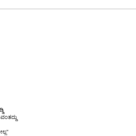
ಡಿ
ವಂತದ್ದು
ಲ್ಲ"