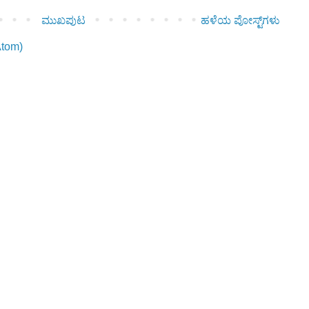
ಮುಖಪುಟ
ಹಳೆಯ ಪೋಸ್ಟ್‌ಗಳು
Atom)