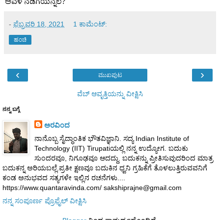
ಅವಳ ನಡಿಗೆಯನ್ನಲ
?
-
ಫೆಬ್ರವರಿ 18, 2021
1 ಕಾಮೆಂಟ್‌:
ಹಂಚಿ
‹
›
ಮುಖಪುಟ
ವೆಬ್‌ ಆವೃತ್ತಿಯನ್ನು ವೀಕ್ಷಿಸಿ
ನನ್ನ ಬಗ್ಗೆ
ಅರವಿಂದ
ನಾನೊಬ್ಬ ಸೈದ್ಧಾಂತಿಕ ಭೌತವಿಜ್ಞಾನಿ. ಸದ್ಯ Indian Institute of
Technology (IIT) Tirupatiಯಲ್ಲಿ ನನ್ನ ಉದ್ಯೋಗ. ಬದುಕು
ಸುಂದರವೂ, ನಿಗೂಢವೂ ಆದದ್ದು. ಬದುಕನ್ನು ಪ್ರೀತಿಸುವುದರಿಂದ ಮಾತ್ರ
ಬದುಕನ್ನ ಅರಿಯಬಲ್ಲೆ.ಪ್ರತೀ ಕ್ಷಣವೂ ಬದುಕಿನ ಧ್ವನಿ ಗ್ರಹಿಕೆಗೆ ತೊಳಲುತ್ತಿರುವವನಿಗೆ
ಕಂಡ ಅನುಭವದ ಸತ್ಯಗಳೇ ಇಲ್ಲಿನ ರಚನೆಗಳು....
https://www.quantaravinda.com/ sakshiprajne@gmail.com
ನನ್ನ ಸಂಪೂರ್ಣ ಪ್ರೊಫೈಲ್ ವೀಕ್ಷಿಸಿ