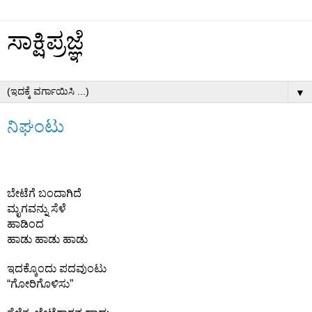
ಸಾಕ್ಷಿಪ್ರಜ್ಞೆ
▼
ನಿಘಂಟು
ಬೇಟೆಗೆ ಬಂದಾಗಿದೆ 
ಮೃಗವನ್ನು ಸೆಳೆ 
ಹಾಡಿಂದ 
ಹಾಡು ಹಾಡು ಹಾಡು 
ಇದಕ್ಕೊಂದು ಪದವುಂಟು 
“ಗೋರಿಗೊಳಿಸು” 