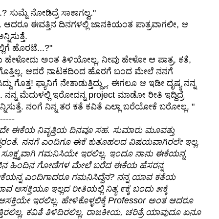
? ಸುಮ್ನೆ ನೋಡಿದ್ರೆ ಸಾಕಾಗಲ್ವ."
ತ್ತೆ. ಆದರೂ ಈವತ್ತಿನ ದಿನಗಳಲ್ಲಿ ಜಾನಕಿಯಂತ ಪಾತ್ರವಾಗಲೀ, ಆ
ಿಸುತ್ತೆ.
್ಲಿಗೆ ಹೊರಟೆ...?"
ು ಹೇಳೋದು ಅಂತ ತಿಳಿಯೋಲ್ಲ. ನೀವು ಹೇಳೋ ಆ ಪಾತ್ರ, ಕತೆ,
್ತಿಲ್ಲ. ಆದರೆ ನಾಟಕದಿಂದ ಹೊರಗೆ ಬಂದ ಮೇಲೆ ನನಗೆ
ದು ಗೊತ್ತ! ಫ್ಯಾನಿಗೆ ನೇತಾಡುತ್ತಿದ್ದ್ಲು. ಈಗಲೂ ಆ ಇಡೀ ದೃಷ್ಯ ನನ್ನ
 ನನ್ನ ಮೆದುಳಲ್ಲಿ ಇರೋದನ್ನ project ಮಾಡೋ ರೀತಿ ಇದ್ದಿದ್ರೆ
ನ್ನಿಸುತ್ತೆ. ನಂಗೆ ನಿನ್ನ ತರ ಕತೆ ಕವಿತೆ ಎಲ್ಲಾ ಬರೆಯೋಕೆ ಬರೋಲ್ಲ. "
-----
ದಂದೇ ಈಕೆಯ ನಿವೃತ್ತಿಯ ದಿನವೂ ಸಹ. ಸುಮಾರು ಮೂವತ್ತು
ಿದ್ದರಂತೆ. ನನಗೆ ಎಂದಿಗೂ ಈಕೆ ಕುತೂಹಲದ ವಿಷಯವಾಗಿರಲೇ ಇಲ್ಲ.
ೂಕ್ಷ್ಮವಾಗಿ ಗಮನಿಸಿಯೇ ಇರಲಿಲ್ಲ. ಇಂದೂ ನಾನು ಈಕೆಯನ್ನ
ಲೇಜಿನ ಹಿಂದಿನ ಗೋಡೆಗಳ ಮೇಲೆ ಬರೆದ ಈಕೆಯ ಹೆಸರನ್ನ
ಯನ್ನ ಎಂದಿಗಾದರೂ ಗಮನಿಸಿದ್ದೆನ? ನನ್ನ ಯಾವ ಕತೆಯ
ಾವ ಆಸಕ್ತಿಯೂ ಇಲ್ಲದ ರೀತಿಯಲ್ಲಿ ನಿತ್ಯ ೯ಕ್ಕೆ ಬಂದು ೫ಕ್ಕೆ
ತಿಯೇ ಇರಲಿಲ್ಲ. ಹೇಳಿಕೊಳ್ಳಲಿಕ್ಕೆ Professor ಅಂತ ಆದರೂ
ೊತ್ತಿರಲಿಲ್ಲ, ಕವಿತೆ ತಿಳಿದಿರಲಿಲ್ಲ, ರಾಜಕೀಯ, ಚರಿತ್ರೆ ಯಾವುದೂ ಏನೂ