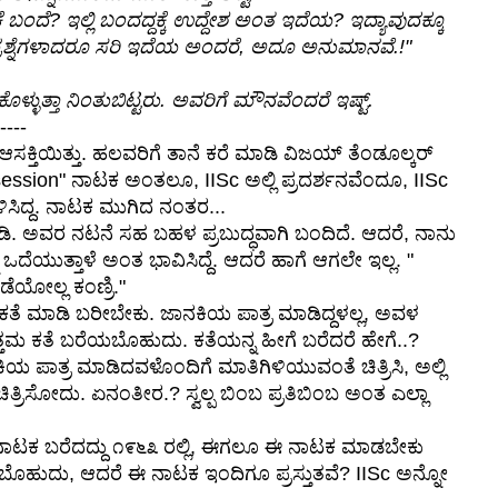
 ಬಂದೆ? ಇಲ್ಲಿ ಬಂದದ್ದಕ್ಕೆ ಉದ್ದೇಶ ಅಂತ ಇದೆಯ? ಇದ್ಯಾವುದಕ್ಕೂ
್ರಶ್ನೆಗಳಾದರೂ ಸರಿ ಇದೆಯ ಅಂದರೆ, ಅದೂ ಅನುಮಾನವೆ.!"
ಳ್ಳುತ್ತಾ ನಿಂತುಬಿಟ್ಟರು. ಅವರಿಗೆ ಮೌನವೆಂದರೆ ಇಷ್ಟ್.
----
ಸಕ್ತಿಯಿತ್ತು. ಹಲವರಿಗೆ ತಾನೆ ಕರೆ ಮಾಡಿ ವಿಜಯ್ ತೆಂಡೂಲ್ಕರ್
 session" ನಾಟಕ ಅಂತಲೂ, IISc ಅಲ್ಲಿ ಪ್ರದರ್ಶನವೆಂದೂ, IISc
ಸಿದ್ದ. ನಾಟಕ ಮುಗಿದ ನಂತರ...
ಡಿ. ಅವರ ನಟನೆ ಸಹ ಬಹಳ ಪ್ರಬುದ್ಧವಾಗಿ ಬಂದಿದೆ. ಆದರೆ, ನಾನು
ನ ಒದೆಯುತ್ತಾಳೆ ಅಂತ ಭಾವಿಸಿದ್ದೆ. ಆದರೆ ಹಾಗೆ ಆಗಲೇ ಇಲ್ಲ. "
ೆಯೋಲ್ಲ ಕಂಣ್ರಿ."
ಕತೆ ಮಾಡಿ ಬರೀಬೇಕು. ಜಾನಕಿಯ ಪಾತ್ರ ಮಾಡಿದ್ದಳಲ್ಲ, ಅವಳ
ತ್ತಮ ಕತೆ ಬರೆಯಬೊಹುದು. ಕತೆಯನ್ನ ಹೀಗೆ ಬರೆದರೆ ಹೇಗೆ..?
 ಪಾತ್ರ ಮಾಡಿದವಳೊಂದಿಗೆ ಮಾತಿಗಿಳಿಯುವಂತೆ ಚಿತ್ರಿಸಿ, ಅಲ್ಲಿ
ಿತ್ರಿಸೋದು. ಏನಂತೀರ.? ಸ್ವಲ್ಪ ಬಿಂಬ ಪ್ರತಿಬಿಂಬ ಅಂತ ಎಲ್ಲಾ
ನಾಟಕ ಬರೆದದ್ದು ೧೯೬೩ ರಲ್ಲಿ, ಈಗಲೂ ಈ ನಾಟಕ ಮಾಡಬೇಕು
ದ್ದಿರಬೊಹುದು, ಆದರೆ ಈ ನಾಟಕ ಇಂದಿಗೂ ಪ್ರಸ್ತುತವೆ? IISc ಅನ್ನೋ