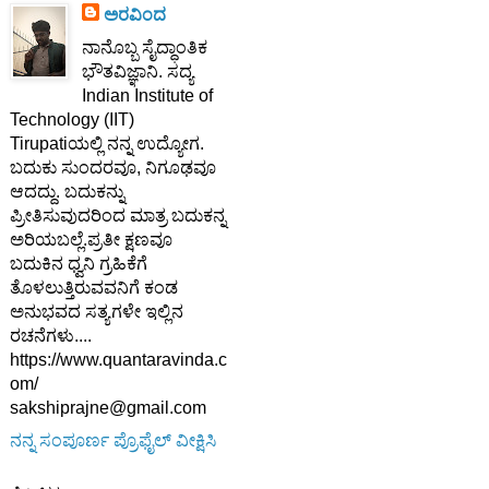
ಅರವಿಂದ
ನಾನೊಬ್ಬ ಸೈದ್ಧಾಂತಿಕ
ಭೌತವಿಜ್ಞಾನಿ. ಸದ್ಯ
Indian Institute of
Technology (IIT)
Tirupatiಯಲ್ಲಿ ನನ್ನ ಉದ್ಯೋಗ.
ಬದುಕು ಸುಂದರವೂ, ನಿಗೂಢವೂ
ಆದದ್ದು. ಬದುಕನ್ನು
ಪ್ರೀತಿಸುವುದರಿಂದ ಮಾತ್ರ ಬದುಕನ್ನ
ಅರಿಯಬಲ್ಲೆ.ಪ್ರತೀ ಕ್ಷಣವೂ
ಬದುಕಿನ ಧ್ವನಿ ಗ್ರಹಿಕೆಗೆ
ತೊಳಲುತ್ತಿರುವವನಿಗೆ ಕಂಡ
ಅನುಭವದ ಸತ್ಯಗಳೇ ಇಲ್ಲಿನ
ರಚನೆಗಳು....
https://www.quantaravinda.c
om/
sakshiprajne@gmail.com
ನನ್ನ ಸಂಪೂರ್ಣ ಪ್ರೊಫೈಲ್ ವೀಕ್ಷಿಸಿ