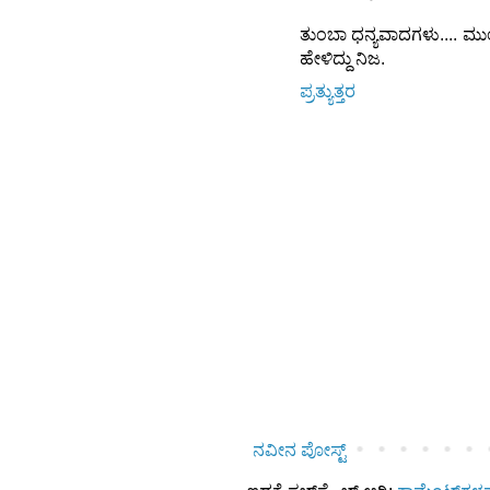
ತುಂಬಾ ಧನ್ಯವಾದಗಳು.... ಮುಂದ
ಹೇಳಿದ್ದು ನಿಜ.
ಪ್ರತ್ಯುತ್ತರ
ನವೀನ ಪೋಸ್ಟ್