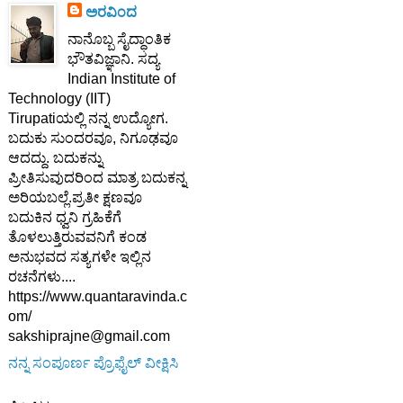
ಅರವಿಂದ
ನಾನೊಬ್ಬ ಸೈದ್ಧಾಂತಿಕ
ಭೌತವಿಜ್ಞಾನಿ. ಸದ್ಯ
Indian Institute of
Technology (IIT)
Tirupatiಯಲ್ಲಿ ನನ್ನ ಉದ್ಯೋಗ.
ಬದುಕು ಸುಂದರವೂ, ನಿಗೂಢವೂ
ಆದದ್ದು. ಬದುಕನ್ನು
ಪ್ರೀತಿಸುವುದರಿಂದ ಮಾತ್ರ ಬದುಕನ್ನ
ಅರಿಯಬಲ್ಲೆ.ಪ್ರತೀ ಕ್ಷಣವೂ
ಬದುಕಿನ ಧ್ವನಿ ಗ್ರಹಿಕೆಗೆ
ತೊಳಲುತ್ತಿರುವವನಿಗೆ ಕಂಡ
ಅನುಭವದ ಸತ್ಯಗಳೇ ಇಲ್ಲಿನ
ರಚನೆಗಳು....
https://www.quantaravinda.c
om/
sakshiprajne@gmail.com
ನನ್ನ ಸಂಪೂರ್ಣ ಪ್ರೊಫೈಲ್ ವೀಕ್ಷಿಸಿ