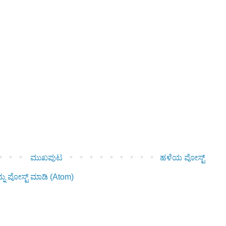
ಮುಖಪುಟ
ಹಳೆಯ ಪೋಸ್ಟ್
ನು ಪೋಸ್ಟ್ ಮಾಡಿ (Atom)