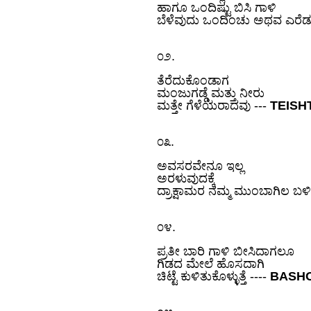
ಹಾಗೂ ಒಂದಿಷ್ಟು ಬಿಸಿ ಗಾಳಿ
ಬೆಳೆವುದು ಒಂದಿಂಚು ಅಥವ ಎರೆ
.
೦೨
ತೆರೆದುಕೊಂಡಾಗ
ಮಂಜುಗಡ್ಡೆ ಮತ್ತು ನೀರು
---
TEISH
ಮತ್ತೇ ಗೆಳೆಯರಾದವು
.
೦೩
ಅವಸರವೇನೂ ಇಲ್ಲ
ಅರಳುವುದಕ್ಕೆ
ದ್ರಾಕ್ಷಾಮರ ನಮ್ಮ ಮುಂಬಾಗಿಲ ಬಳ
.
೦೪
ಪ್ರತೀ ಬಾರಿ ಗಾಳಿ ಬೀಸಿದಾಗಲೂ
ಗಿಡದ ಮೇಲೆ ಹೊಸದಾಗಿ
----
BASH
ಚಿಟ್ಟೆ ಕುಳಿತುಕೊಳ್ಳುತ್ತೆ