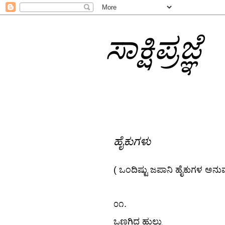
ಸಾಕ್ಷಿಪ್ರಜ್ಞೆ
ಹೈಕುಗಳು
( ಒಂದಿಷ್ಟು ಜಪಾನಿ ಹೈಕುಗಳ ಅನು
.
೦೧
ಒಣಗಿದ ಹುಲ್ಲು