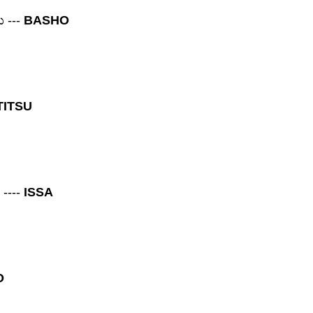
---
BASHO
ಡು
TITSU
----
ISSA
ಿ
O