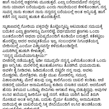
ಹಾಗೆ ಸಾವಿನಲ್ಲಿ ಅಕ್ಷರಗಳು ಮೂಡುತ್ತವೆ
ಎಲ್ಲಾ ಬರೆದಾದಮೇಲೆ ನನ್ನದನ್ನ
.
ನಾನು ಯಾವಾಗ ಬರೆಯುವುದು ಎಂದು ಗಾಬರಿಯಿಂದ ಕೇಳಿಕೊಂಡಾಗ
ನನ್ನ
,
ಸಾವನ್ನ ನಾನು ಕಂಡಾಗ ನಾನು ನನ್ನದನ್ನ ಬರೆಯಬಲ್ಲೆ ಅಂತ ಅನ್ನಿಸುತ್ತೆ
ಹಾಗೆ
.
ಕಡೆಗೆ ನನ್ನ ಸಾವನ್ನ ಹುಡುಕಿ ಹೊರಡುತ್ತೇನೆ
.
ಸ್ಮಾಶಾಣದಲ್ಲಿ ಗೋರಿಯ ಪಕ್ಕದಲ್ಲೇ ತೊಟ್ಟಿಲನ್ನಿಟ್ಟು ಆಟವಾಡುವ ಸಮಯಕ್ಕೆ
ಬದುಕಿನ ಎಲ್ಲಾ ಕ್ಷಣಗಳನ್ನೂ ಮೀಸಲಿಟ್ಟೆ
ವರ್ಥಮಾನದ ಕ್ಷಣಗಳು ಒಂದಾ
.
ಬೂತದೊಂದಿಗೆ ಅಥವಾ ಭವಿಷ್ಯದೊಂದಿಗೆ ಕೂಡಿಯೇ ಬರುತ್ತದೆ
ಕತೆಕಟ್ಟಲು
.
ಹೊರಟ್ಟಿಲ್ಲ ಅದರ ಅವಷ್ಯಕತೆಯೂ ಇಲ್ಲ
ಸಂಬಂಧಗಳ ನಿಗೂಢತೆಯನ್ನ
.
ಬೇದಿಸಬಲ್ಲೆ ಎಂಬೋ ವಿಶ್ವಾಸವನ್ನೇ ಕಳೆದುಕೊಂಡಿದ್ದೇನೆ
.
ಎದುರಿಗಿದ್ದ ಹುಡುಗಿ ಕೇಳುತ್ತಾಳೆ
,
ನನ್ನನ್ನ ಮದುವೆಯಾಗುತ್ತೀಯ
"
?"
ಬೀಚಿನಲ್ಲಿ ನಡೆಯುತ್ತಿದ್ದೆ
ಇಡೀ ಸಮುದ್ರವೇ ನನ್ನನ್ನ ಎಳೆದುಕೊಂಡಂತೆ ಒಂದು
.
ಕ್ಷಣ ಅನ್ನಿಸಿತು
ಮರಳಿನಲ್ಲಿ ಹೂತುಹೋಗಲು ತೊಡಗಿದೆ
ಭಯವಾಯಿತು
.
.
.
ಅವಳೇ ಕೈ ನೀಡಿದಳು
ಹಿಡಿದುಕೊಂಡೆ
ಬಿಟ್ಟರೇ ನನ್ನ ಸಾವು
ಅವಳು
.
,
.
ದೊಡ್ಡವಳು
ಮೇಲೆತ್ತಿದಳು
ಮತ್ತೇ ಮುಖ ನೋಡಲಿಲ್ಲ
ಸಮುದ್ರ
,
.
.
ವಿಶಾಲವಾಗಿತ್ತು
ಮೇಲೆ ಹಲವು ಬಣ್ಣ
ಕಾಲಿಗೊಂದು ಬಾಟಲಿ ಕಂಡಿತು
ಆಚೆ
.
.
.
ದಡದಲ್ಲಿ ಯಾರೋ ಅನಾಮಿಕನೊಬ್ಬ ಕುಡಿದು ಬಿಸಾಕಿದ ಬಾಟಲಿ
ಅದರೊಳಗೆ
.
ಹೆಸರು ತಿಳಿಯದ ಒಂದಿಷ್ಟು ಜೀವಿಗಳು ಆಗತಾನೆ ಕಣ್ಣು ಬಿಡುತ್ತಿದ್ದವು
ಅವುಗಳ
.
ಉಸಿರ ಹಬೆಯನ್ನ ಹೀರಿಸೋ ಇಚ್ಚೆ ನನಗೆ
ಕಡೆಯ ಬಾರಿಗೆ ಹಿಂದೆ ತಿರುಗಿ
.
ನೋಡುವ ಅಂತ ಅನ್ನಿಸಿತು
ಬದುಕು ದೈರ್ಯ ಕೊಡಲಿಲ್ಲ
ಅನಾಮಿಕವಾಗಿ
,
.
ದಾರಿಯಲ್ಲಿ ಈ ಬಾಟಲಿಯಲ್ಲಿ ಸಿಕ್ಕ ಜೀವಿಯೊಂದಿಗೆ ಉಸಿರ ಹಂಚಿಕೊಂಡು