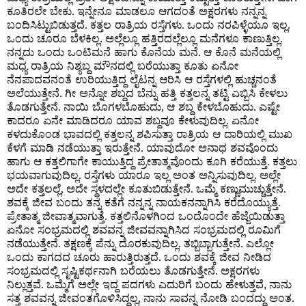
ಕೂತಿರಲೇ ಬೇಕು
ಇನ್ನೇನೂ ಮಾಡಲೂ ಆಗದಂತೆ ಅಕ್ಷರಗಳು ನನ್ನನ್ನ
.
ಬಂದಿಸಿಟ್ಟುಬಿಡುತ್ತದೆ
ಕತ್ತಲ ರಾತ್ರಿಯ ರಸ್ತೆಗಳು
ಒಂದು ನರಪಿಳ್ಳೆಯೂ ಇಲ್ಲ
.
.
.
ಒಂದು ಚೂರೂ ಬೆಳಕಿಲ್ಲ
ಅಲ್ಲೆಲ್ಲೂ ಹತ್ತಿರದಲ್ಲೆಲ್ಲೂ ಮನೆಗಳೂ ಕಾಣುತ್ತಿಲ್ಲ
.
.
ನನ್ನದು ಒಂದು ಒಂಟಿಮನೆ ಹಾಗು ಕೊನೆಯ ಮನೆ
ಆ ಕೊನೆ ಮನೆಯಲ್ಲಿ
.
ಮಧ್ಯ ರಾತ್ರಿಯ ನಿಶ್ಯಬ್ದ ಮೌನದಲ್ಲಿ ಬರೆಯುತ್ತಾ ಕೂತು ಏನೋ
ನೆನಪಾದವನಂತೆ ಉರಿಯುತ್ತಿದ್ದ ಲೈಟನ್ನ ಆರಿಸಿ ಆ ರಸ್ತೆಗಳಲ್ಲಿ ಹುಚ್ಚನಂತೆ
ಅಲೆಯುತ್ತೇನೆ
ಗೀ ಅನ್ನೋ ಶಬ್ದದ ಬೆನ್ನು ಹತ್ತಿ ಕತ್ತಲನ್ನ ತಟ್ಟಿ ಎಬ್ಬಿಸಿ ಕೇಳಲು
.
ತೊಡಗುತ್ತೇನೆ
ನಾಯಿ ಬೊಗಳಬೊಹುದು
ಆ ಶಬ್ದ ಕೇಳಬೊಹುದು
ಎಷ್ಟೇ
.
,
.
ಕಾದರೂ ಏನೇ ಮಾಡಿದರೂ ಯಾವ ಶಬ್ದವೂ ಕೇಳುವುದಿಲ್ಲ
ಏನೋ
.
ಕಳದುಕೊಂಡ ಭಾವದಲ್ಲಿ ಕತ್ತಲನ್ನ ಶಪಿಸುತ್ತಾ ರಾತ್ರಿಯ ಆ ದಾರಿಯಲ್ಲಿ ಮುಖ
ಕೆಳಗೆ ಮಾಡಿ ನಡೆಯುತ್ತಾ ಇರುತ್ತೇನೆ
ಯಾವುದೋ ಅನಾಥ ಶವವೊಂದು
.
ಹಾಗು ಆ ಕತ್ತಲಿಗಾಗೇ ಕಾಯುತ್ತಿದ್ದ ಪ್ರೇತಾತ್ಮವೊಂದು ಕೂಗಿ ಕರೆಯುತ್ತೆ
ಕತ್ತಲು
.
ಭಯವಾಗುವುದಿಲ್ಲ
ರಸ್ತೆಗಳು ಯಾರೂ ಇಲ್ಲ ಅಂತ ಅನ್ನಿಸುವುದಿಲ್ಲ
ಅಲ್ಲೇ
.
.
ಅದೇ ಕತ್ತಲಲ್ಲೆ
ಅದೇ ಸ್ಥಳದಲ್ಲೇ ಕೂತುಬಿಡುತ್ತೇನೆ
ಒಮ್ಮೆ ಕಣ್ಣುಮುಚ್ಚುತ್ತೇನೆ
,
.
.
ಶವಕ್ಕೆ ಜೀವ ಬಂದು ತನ್ನ ಕತೆಗೆ ನನ್ನನ್ನ ನಾಯಕನನ್ನಾಗಿಸಿ ಕರೆದೊಯ್ಯುತ್ತೆ
.
ಪ್ರೇತಾತ್ಮ ಜೀವಾತ್ಮವಾಗುತ್ತೆ
ಕತ್ತಲಿನೊಳಗಿಂದ ಒಂದೊಂದೇ ಹೆಜ್ಜೆಯಿಡುತ್ತಾ
.
ಏನೋ ಸಂಭ್ರಮದಲ್ಲಿ ಶವವನ್ನ ಜೀವವನ್ನಾಗಿಸಿದ ಸಂಭ್ರಮದಲ್ಲಿ ರೂಮಿಗೆ
ನಡೆಯುತ್ತೇನೆ
ತಕ್ಷಣಕ್ಕೆ ಪೆನ್ನು ದೊರಕುವುದಿಲ್ಲ
ತಬ್ಬಿಬ್ಬಾಗುತ್ತೇನೆ
ಎಲ್ಲೋ
.
.
.
ಒಂದು ಕಾಗದದ ಚೂರು ಹಾರುತ್ತಿರುತ್ತದೆ
ಒಂದು ಶವಕ್ಕೆ ಜೀವ ನೀಡಿದ
.
ಸಂಭ್ರಮದಲ್ಲಿ ಸೃಷ್ಟಿಕರ್ಥನಾಗಿ ಬರೆಯಲು ತೊಡಗುತ್ತೇನೆ
ಅಕ್ಷರಗಳು
.
ನಿಲ್ಲುತ್ತವೆ
ಒಮ್ಮೆಗೆ ಅಲ್ಲೇ ಇದ್ದ ಪದಗಳು ಎದುರಿಗೆ ಬಂದು ಹೇಳುತ್ತವೆ
ನಾನು
.
,
ಸತ್ತ ಶವವನ್ನ ಜೀವಂತಗೊಳಿಸಿದ್ದಲ್ಲ
ನಾನು ಸಾವನ್ನ ನೋಡಿ ಬಂದದ್ದು ಅಂತ
,
.