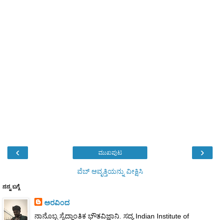
‹
›
ಮುಖಪುಟ
ವೆಬ್‌ ಆವೃತ್ತಿಯನ್ನು ವೀಕ್ಷಿಸಿ
ನನ್ನ ಬಗ್ಗೆ
ಅರವಿಂದ
ನಾನೊಬ್ಬ ಸೈದ್ಧಾಂತಿಕ ಭೌತವಿಜ್ಞಾನಿ. ಸದ್ಯ Indian Institute of