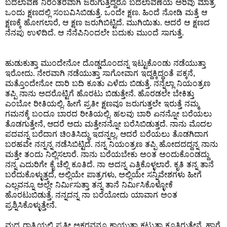
ಬದಲಾವಣೆ ನಿರಂತರವಾಗಿ ಜರುಗುತ್ತಿದ್ದರೂ ಬದಲಾವಣೆಯ ಅರಿವು ಮಾತ್ರ
ಒಂದು ಕ್ಷಣದಲ್ಲಿ ಸಂಬವಿಸಿಬಿಡುತ್ತೆ
ಒಂದೇ ಕ್ಷಣ
ಹಿಂದೆ ನೋಡಿ ಮತ್ತೆ ಆ
.
.
ಕ್ಷಣಕ್ಕೆ ಹೋಗಲಾರೆ
ಆ ಕ್ಷಣ ಜರುಗಿಬಿಟ್ಟಿದೆ
ಮುಗಿಯಿತು
ಆದರೆ ಆ ಕ್ಷಣದ
,
.
.
ನೆನಪು ಉಳಿದಿದೆ
ಆ ನೆನೆಪಿನಿಂದಲೇ ಬದುಕು ಮುಂದೆ ಸಾಗುತ್ತೆ
.
.
ಹುಡುಕುತ್ತಾ ಮುಂದೇನೋ ದೊಡ್ಡದೊಂದನ್ನ ಇಟ್ಟುಕೊಂಡು ನಡೆಯುತ್ತಾ
ಇರೋದು
ನೇರವಾಗಿ ನಡೆಯುತ್ತಾ ಸಾಗೋವಾಗ ಇದ್ದಕ್ಕಿದ್ದಂತೆ ಪಕ್ಕನೆ
.
,
ಮತ್ತೊಂದೇನೋ ದಾರಿ ಬದಿ ಕೂತು ಎಳೆದು ಬಿಡುತ್ತೆ
ನನ್ನೆಲ್ಲಾ ನಿಯಂತ್ರಣ
.
ತಪ್ಪಿ ನಾನು ಅದರೊಟ್ಟಿಗೆ ಹೊರಟು ಬಿಡುತ್ತೇನೆ
ಹೊರಡಲೇ ಬೇಕಿತ್ತು
.
ಎಂಬೋ ರೀತಿಯಲ್ಲಿ
ಹೀಗೆ ಪ್ರತೀ ಕ್ಷಣವೂ ಜರುಗುತ್ತಲೇ ಇರುತ್ತೆ ನಮ್ಮ
.
ಗಮನಕ್ಕೆ ಬಂದೂ ಬಾರದ ರೀತಿಯಲ್ಲಿ
ಹಲವು ಬಾರಿ ಏನನ್ನೋ ಬರೆಯಲು
.
ತೊಡಗುತ್ತೇನೆ
ಆದರೆ ಅದು ಮತ್ತೇನನ್ನೋ ಬರೆಸಿಬಿಡುತ್ತದೆ
ನಾನು ಮೊದಲ
,
.
ಪದವನ್ನ ಬರೆದಾಗ ಚಿಂತಿಸಿದ್ದು ಇದನ್ನಲ್ಲ
ಆದರೆ ಬರೆಯಲು ತೊಡಗಿದಾಗ
.
ಬರಹವೇ ನನ್ನನ್ನ ನಡೆಸಿಬಿಟ್ಟಿದೆ
ನನ್ನ ನಿಯಂತ್ರಣ ತಪ್ಪಿ ಹೋದದದ್ದನ್ನ ನಾನು
.
ಮತ್ತೇ ತಂದು ನಿಲ್ಲಿಸಲಾರೆ
ನಾನು ಬರೆಯಬೇಕು ಅಂತ ಅಂದುಕೊಂಡದ್ದು
.
ನನ್ನ ಎದುರಿಗೇ ಕೈ ಚೆಲ್ಲಿ ಕೂತಿದೆ
ನಾ ಅದನ್ನ ಎತ್ತಿಕೊಳ್ಳಲಾರೆ
ಕೃತಿ ತನ್ನ ತಾನೆ
.
.
ಬರೆದುಕೊಳ್ಳುತ್ತದೆ
ಅಲ್ಲಿಯೇ ಪಾತ್ರಗಳು
ಅಲ್ಲಿಯೇ ಸನ್ನಿವೇಶಗಳು ಹೀಗೆ
,
,
ಎಲ್ಲವನ್ನೂ ಅಲ್ಲೇ ನಿರ್ಮಿಸುತ್ತಾ ತನ್ನ ತಾನೆ ನಿರ್ಮಿಸಿಕೊಳ್ಳೋಕೆ
ಹೊರಟುಬಿಡುತ್ತೆ
ನನ್ನದನ್ನ ನಾ ಬರೆಯೋದು ಯಾವಾಗ ಅಂತ
.
ಪ್ರಶ್ನಿಸಿಕೊಳ್ಳುತ್ತೇನೆ
.
ಮಧ್ಯ ರಾತ್ರಿಯಲ್ಲಿ ಪ್ರತೀ ಅಕ್ಷರವನ್ನೂ ಕಾಯುತ್ತಾ ಕಟ್ಟುತ್ತಾ ಕೂತಿರುತ್ತೇನೆ
ಹಾಗೆ
.