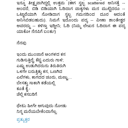
ಇನ್ನೂ ತೀಕ್ಷ್ನವಾಗಿದ್ದಲ್ಲಿ ಉತ್ತಮ (ಈಗ ಸ್ವಲ್ಪ scattered ಅನಿಸತ್ತೆ --
ಅಂದರೆ, ಬಿಡಿ ಬಿಡಿಯಾಗಿ ಓದಿದಾಗ ವಾಕ್ಯಗಳು ಮನ ಮುಟ್ಟಿದರೂ --
ಒಟ್ಟಾರೆಯಾಗಿ ನೋಡಿದಾಗ ಸ್ವಲ್ಪ ಗಮನದಿಂದ ದೂರ ಆದಂತೆ
ಅನಿಸಿಬಿಡಬಹುದು). ನಿಮಗೆ ಇದೊಂದು ಪದ್ಯ -- ವೀಣಾ ಶಾಂತೇಶ್ವರ
ಅವರದ್ದು -- ಕಳಿಸ್ತಾ ಇದ್ದೀನಿ; ಓದಿ (ನಿಮ್ಮ ಲೇಖನ ಓದಿದಾಗ ಈ ಪದ್ಯ
ಯಾಕೋ ನೆನಪಿಗೆ ಬಂತು!)
ನೆನಪು
ಇಂದು ಮುಂಜಾನೆ ಅಂಗಳದ ಕಸ
ಗುಡಿಸುತ್ತಿದ್ದೆ; ಕೆಟ್ಟ ಎದುರು ಗಾಳಿ;
ಎಷ್ಟು ಉಡುಗಿದರುನು ತಿರುತಿರುಗಿ
ಒಳಗೇ ಬರುತ್ತಿತ್ತು ಕಸ, ಒಣಗಿದ
ಎಲೆಗಳು, ಕಾಗದದ ಚೂರು, ಮಣ್ಣು....
ಬೇಸತ್ತು ಸಾಕಾಗಿ ಕಡೆಯಲ್ಲಿ
ಕೂತೆ ಕೈ -
ಚೆಲ್ಲಿ ಕಸಬರಿಗೆ
ಥೇಟು ಹೀಗೇ ಆಗುವುದು ನೋಡು
ನಿನ್ನ ಮರೆಯಬೇಕೆಂದಾಗೆಲ್ಲ.
ಪ್ರತ್ಯುತ್ತರ