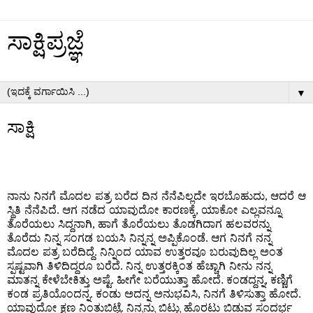
ಸಾಕ್ಷಿಪ್ರಜ್ಞೆ
▼
ಸಾಕ್ಷಿ
ನಾನು ನಿನಗೆ ಮೊದಲ ಪತ್ರ ಬರೆದ ದಿನ ನೆನೆಪಿಲ್ಲದೇ ಇರಬೊಹುದು
ಆದರೆ ಆ
,
ಸ್ಥಿತಿ ನೆನೆಪಿದೆ
ಆಗ ನಡೆದ ಯಾವುದೋ ಕಾರಣಕ್ಕೆ
ಯಾಕೋ ಎಲ್ಲವನ್ನೂ
.
,
ತೊರೆಯಲು ಸಿದ್ದನಾಗಿ
ಹಾಗೆ ತೊರೆಯಲು ತೊಡಗಿದಾಗ ಹಲವರನ್ನು
,
ತೊರೆದು ನಿನ್ನ ಸಂಗಡ ಬಯಸಿ ನಿನ್ನನ್ನ ಅಪ್ಪಿಕೊಂಡೆ
ಆಗ ನಿನಗೆ ನನ್ನ
.
ಮೊದಲ ಪತ್ರ ಬರೆದಿದ್ದೆ
ನಿನ್ನಿಂದ ಯಾವ ಉತ್ತರವೂ ಬರುವುದಿಲ್ಲ ಅಂತ
.
ಸ್ಪಷ್ಟವಾಗಿ ತಿಳಿದಿದ್ದರೂ ಬರೆದೆ
ನಿನ್ನ ಉತ್ತರಕ್ಕಿಂತ ಹೆಚ್ಚಾಗಿ ನೀನು ನನ್ನ
.
ಮಾತನ್ನ ಕೇಳೆಬೇಕಿತ್ತು ಅಷ್ಟೆ
ಹೀಗೇ ಬರೆಯುತ್ತಾ ಹೋದೆ
ಕಂಡದ್ದನ್ನ
ಕಣ್ಣಿಗೆ
.
.
,
ಕಂಡ ಪ್ರತಿಯೊಂದನ್ನ
ಕಂಡು ಅದನ್ನ ಅನುಭವಿಸಿ
ನಿನಗೆ ತಿಳಿಸುತ್ತಾ ಹೋದೆ
.
,
.
ಯಾವುದೋ ಕ್ಷಣ ನಿಂತುಬಿಟ್ಟೆ
ನಿನ್ನನ್ನು ಬಿಟ್ಟು ಹೊರಟು ಬಿಡುವ ಸಂದರ್ಭ
.