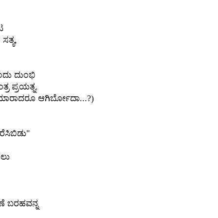
ಟ
ಮ
ಸತ್ಯ
,
ಂದು
ದುಂಭಿ
ತ್ರ
ಪ್ರಯತ್ನ
.
ಯಾರಾದರೂ
ಆಗಿರ್ಬೋದಾ
...?)
ರೆಸಿಬಿಡು
"
ಲು
ಣೆ
ಬರಹವನ್ನ