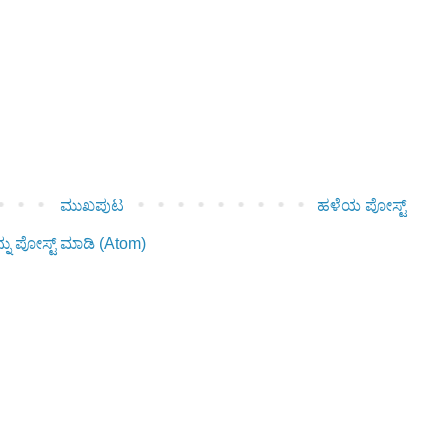
ಮುಖಪುಟ
ಹಳೆಯ ಪೋಸ್ಟ್
ನು ಪೋಸ್ಟ್ ಮಾಡಿ (Atom)