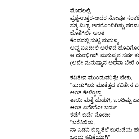
ಮೊದಲಲ್ಲಿ
,
ಪ್ರಶ್ನೆ
-
ಉತ್ತರ
-
ಅದರ
ನೋವೂ
ಸಂಕ
ಸತ್ಯ
-
ಮಿಥ್ಯ
-
ಅದರೊಂದಿಗಿಷ್ಟು
ಪರ
ಜೊತೆಗಿರ್ಲಿ
ಅಂತ
ಕೆಂಡದಲ್ಲಿ
ಸುಟ್ಟ
ಮನುಷ್ಯ
ಅವ್ನ
ಬೂದೀಲಿ
ಅರಳಿದ
ಹೂವಿಗೊ
ಆ
ದುಂಭಿಗಾಗಿ
ಮನುಷ್ಯನ
ಸರ್ವ
ತಂ
(
ಅದೇ
ಮನುಷ್ಯಾನ
ಅಥವಾ
ಬೇರೆ
ಕವಿತೇನ
ಮುಂದುವರಿಸ್ಲೇ
ಬೇಕು
,
"
ಹುಡುಗಿಯ
ಮಾತೆತ್ತದ
ಕವಿತೇನ
ಬ
ಅಂತ
ಕೇಳ್ಕೊಳ್ತಾ
ತಾಯಿ
ಮತ್ತೆ
ಹುಡುಗಿ
,
ಒಂದಿಷ್ಟು
ಹಾ
ಅಂತ
ಏನೇನೋ
ಬರ್ದು
ಕಡೆಗೆ
ಬರ್ದೆ
ನೋಡೀ
"
ಬರೆಸಿಬಿಡು
,
ನಾ
ಎಡವಿ
ಬಿದ್ದ
ತೆಲೆ
ಬುರುಡೆಯ
ಹ
ಒಂದು
ಕವಿತೆಯಾಗಿ
"