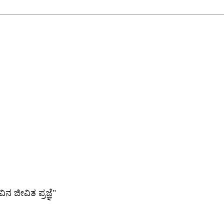
ವಿನ
ಜೀವಿತ
ಪ್ರಜ್ಞೆ
"