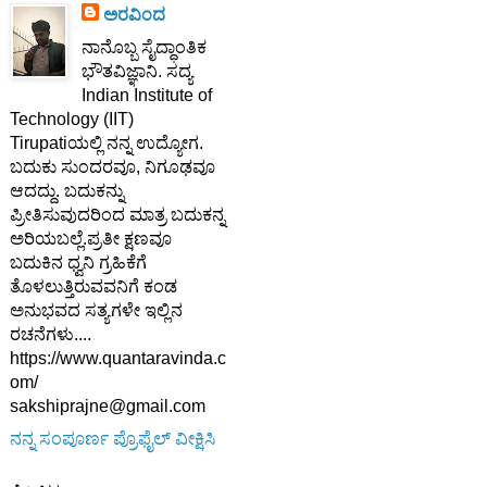
ಅರವಿಂದ
ನಾನೊಬ್ಬ ಸೈದ್ಧಾಂತಿಕ
ಭೌತವಿಜ್ಞಾನಿ. ಸದ್ಯ
Indian Institute of
Technology (IIT)
Tirupatiಯಲ್ಲಿ ನನ್ನ ಉದ್ಯೋಗ.
ಬದುಕು ಸುಂದರವೂ, ನಿಗೂಢವೂ
ಆದದ್ದು. ಬದುಕನ್ನು
ಪ್ರೀತಿಸುವುದರಿಂದ ಮಾತ್ರ ಬದುಕನ್ನ
ಅರಿಯಬಲ್ಲೆ.ಪ್ರತೀ ಕ್ಷಣವೂ
ಬದುಕಿನ ಧ್ವನಿ ಗ್ರಹಿಕೆಗೆ
ತೊಳಲುತ್ತಿರುವವನಿಗೆ ಕಂಡ
ಅನುಭವದ ಸತ್ಯಗಳೇ ಇಲ್ಲಿನ
ರಚನೆಗಳು....
https://www.quantaravinda.c
om/
sakshiprajne@gmail.com
ನನ್ನ ಸಂಪೂರ್ಣ ಪ್ರೊಫೈಲ್ ವೀಕ್ಷಿಸಿ