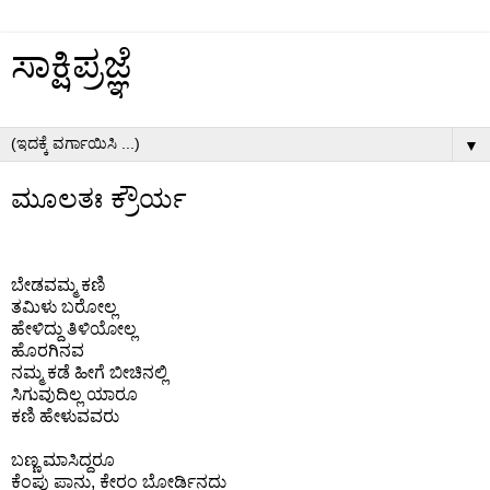
ಸಾಕ್ಷಿಪ್ರಜ್ಞೆ
▼
ಮೂಲತಃ ಕ್ರೌರ್ಯ
ಬೇಡವಮ್ಮ ಕಣಿ
ತಮಿಳು ಬರೋಲ್ಲ
ಹೇಳಿದ್ದು ತಿಳಿಯೋಲ್ಲ
ಹೊರಗಿನವ
ನಮ್ಮ ಕಡೆ ಹೀಗೆ ಬೀಚಿನಲ್ಲಿ
ಸಿಗುವುದಿಲ್ಲ ಯಾರೂ
ಕಣಿ ಹೇಳುವವರು
ಬಣ್ಣ ಮಾಸಿದ್ದರೂ
ಕೆಂಪು ಪಾನು, ಕೇರಂ ಬೋರ್ಡಿನದು