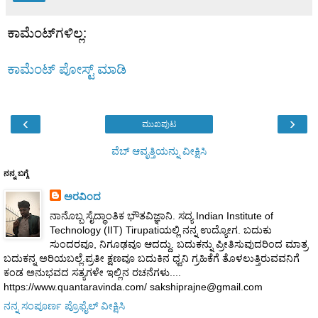
ಕಾಮೆಂಟ್‌ಗಳಿಲ್ಲ:
ಕಾಮೆಂಟ್‌‌ ಪೋಸ್ಟ್‌ ಮಾಡಿ
‹
›
ಮುಖಪುಟ
ವೆಬ್‌ ಆವೃತ್ತಿಯನ್ನು ವೀಕ್ಷಿಸಿ
ನನ್ನ ಬಗ್ಗೆ
ಅರವಿಂದ
ನಾನೊಬ್ಬ ಸೈದ್ಧಾಂತಿಕ ಭೌತವಿಜ್ಞಾನಿ. ಸದ್ಯ Indian Institute of
Technology (IIT) Tirupatiಯಲ್ಲಿ ನನ್ನ ಉದ್ಯೋಗ. ಬದುಕು
ಸುಂದರವೂ, ನಿಗೂಢವೂ ಆದದ್ದು. ಬದುಕನ್ನು ಪ್ರೀತಿಸುವುದರಿಂದ ಮಾತ್ರ
ಬದುಕನ್ನ ಅರಿಯಬಲ್ಲೆ.ಪ್ರತೀ ಕ್ಷಣವೂ ಬದುಕಿನ ಧ್ವನಿ ಗ್ರಹಿಕೆಗೆ ತೊಳಲುತ್ತಿರುವವನಿಗೆ
ಕಂಡ ಅನುಭವದ ಸತ್ಯಗಳೇ ಇಲ್ಲಿನ ರಚನೆಗಳು....
https://www.quantaravinda.com/ sakshiprajne@gmail.com
ನನ್ನ ಸಂಪೂರ್ಣ ಪ್ರೊಫೈಲ್ ವೀಕ್ಷಿಸಿ