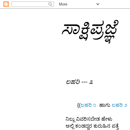
ಸಾಕ್ಷಿಪ್ರಜ್ಞೆ
ಲಹರಿ --- ೩
{(
ಲಹರಿ ೧
ಹಾಗು
ಲಹರಿ ೨
ಕ್
ನಿಲ್ಲು ವಿವರಿಸಬೇಡ ಹೇಳು
ಅಲ್ಲಿ ಕಂಡದ್ದರ ಕುರುಹಿನ ಪತ್ತೆ