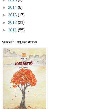
►
2014
(6)
►
2013
(17)
►
2012
(21)
►
2011
(55)
"ವಿಸರ್ಜನೆ" :: ನನ್ನ ಕವನ ಸಂಕಲನ