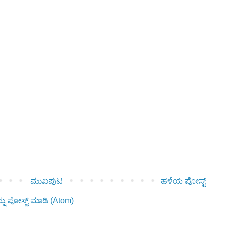
ಮುಖಪುಟ
ಹಳೆಯ ಪೋಸ್ಟ್
ನು ಪೋಸ್ಟ್ ಮಾಡಿ (Atom)