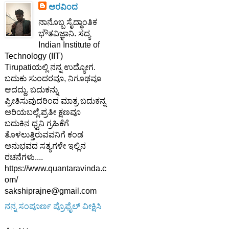
ಅರವಿಂದ
ನಾನೊಬ್ಬ ಸೈದ್ಧಾಂತಿಕ
ಭೌತವಿಜ್ಞಾನಿ. ಸದ್ಯ
Indian Institute of
Technology (IIT)
Tirupatiಯಲ್ಲಿ ನನ್ನ ಉದ್ಯೋಗ.
ಬದುಕು ಸುಂದರವೂ, ನಿಗೂಢವೂ
ಆದದ್ದು. ಬದುಕನ್ನು
ಪ್ರೀತಿಸುವುದರಿಂದ ಮಾತ್ರ ಬದುಕನ್ನ
ಅರಿಯಬಲ್ಲೆ.ಪ್ರತೀ ಕ್ಷಣವೂ
ಬದುಕಿನ ಧ್ವನಿ ಗ್ರಹಿಕೆಗೆ
ತೊಳಲುತ್ತಿರುವವನಿಗೆ ಕಂಡ
ಅನುಭವದ ಸತ್ಯಗಳೇ ಇಲ್ಲಿನ
ರಚನೆಗಳು....
https://www.quantaravinda.c
om/
sakshiprajne@gmail.com
ನನ್ನ ಸಂಪೂರ್ಣ ಪ್ರೊಫೈಲ್ ವೀಕ್ಷಿಸಿ