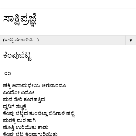
ಸಾಕ್ಷಿಪ್ರಜ್ಞೆ
▼
ಕೆಂಪುಬೆಟ್ಟ
೦೧
ಹಕ್ಕಿ ಅನಾಮಧೇಯ ಆಗಬಾರದೂ
ಎಂದೋ ಏನೋ
ಮನೆ ಸೇರಿ ಕೂಗಹತ್ತಿದ
ಧ್ವನಿಗೆ ಶಬ್ಧಕ್ಕೆ
ಕೆಂಪು ಬೆಟ್ಟದ ತುಂಬೆಲ್ಲಾ ಬಿಸಿಗಾಳಿ ಹಬ್ಬಿ
ಮರಕ್ಕೆ ಮರ ತಾಗಿ
ಹೊತ್ತಿ ಉರಿಯಿತು ಕಾಡು
ಕೆಂಪು ಬೆಟ್ಟ ಕೆಂಪಾಗುರಿಯಿತು