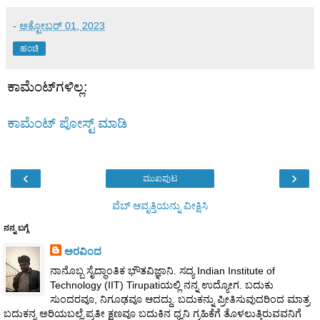
-
ಅಕ್ಟೋಬರ್ 01, 2023
ಹಂಚಿ
ಕಾಮೆಂಟ್‌ಗಳಿಲ್ಲ:
ಕಾಮೆಂಟ್‌‌ ಪೋಸ್ಟ್‌ ಮಾಡಿ
‹
›
ಮುಖಪುಟ
ವೆಬ್‌ ಆವೃತ್ತಿಯನ್ನು ವೀಕ್ಷಿಸಿ
ನನ್ನ ಬಗ್ಗೆ
ಅರವಿಂದ
ನಾನೊಬ್ಬ ಸೈದ್ಧಾಂತಿಕ ಭೌತವಿಜ್ಞಾನಿ. ಸದ್ಯ Indian Institute of
Technology (IIT) Tirupatiಯಲ್ಲಿ ನನ್ನ ಉದ್ಯೋಗ. ಬದುಕು
ಸುಂದರವೂ, ನಿಗೂಢವೂ ಆದದ್ದು. ಬದುಕನ್ನು ಪ್ರೀತಿಸುವುದರಿಂದ ಮಾತ್ರ
ಬದುಕನ್ನ ಅರಿಯಬಲ್ಲೆ.ಪ್ರತೀ ಕ್ಷಣವೂ ಬದುಕಿನ ಧ್ವನಿ ಗ್ರಹಿಕೆಗೆ ತೊಳಲುತ್ತಿರುವವನಿಗೆ