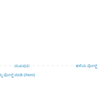
ಮುಖಪುಟ
ಹಳೆಯ ಪೋಸ್ಟ್
ನು ಪೋಸ್ಟ್ ಮಾಡಿ (Atom)