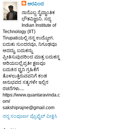
ಅರವಿಂದ
ನಾನೊಬ್ಬ ಸೈದ್ಧಾಂತಿಕ
ಭೌತವಿಜ್ಞಾನಿ. ಸದ್ಯ
Indian Institute of
Technology (IIT)
Tirupatiಯಲ್ಲಿ ನನ್ನ ಉದ್ಯೋಗ.
ಬದುಕು ಸುಂದರವೂ, ನಿಗೂಢವೂ
ಆದದ್ದು. ಬದುಕನ್ನು
ಪ್ರೀತಿಸುವುದರಿಂದ ಮಾತ್ರ ಬದುಕನ್ನ
ಅರಿಯಬಲ್ಲೆ.ಪ್ರತೀ ಕ್ಷಣವೂ
ಬದುಕಿನ ಧ್ವನಿ ಗ್ರಹಿಕೆಗೆ
ತೊಳಲುತ್ತಿರುವವನಿಗೆ ಕಂಡ
ಅನುಭವದ ಸತ್ಯಗಳೇ ಇಲ್ಲಿನ
ರಚನೆಗಳು....
https://www.quantaravinda.c
om/
sakshiprajne@gmail.com
ನನ್ನ ಸಂಪೂರ್ಣ ಪ್ರೊಫೈಲ್ ವೀಕ್ಷಿಸಿ