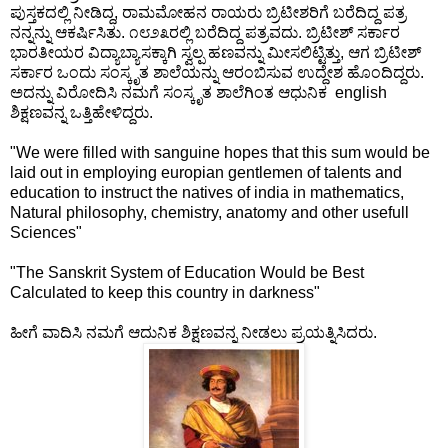
ಪುಸ್ತಕದಲ್ಲಿ ನೀಡಿದ್ದ, ರಾಮಮೋಹನ ರಾಯರು ಬ್ರಿಟೀಶರಿಗೆ ಬರೆದಿದ್ದ ಪತ್ರ
ನನ್ನನ್ನು ಆಕರ್ಷಿಸಿತು. ೧೮೨೩ರಲ್ಲಿ ಬರೆದಿದ್ದ ಪತ್ರವದು. ಬ್ರಿಟೀಶ್ ಸರ್ಕಾರ
ಭಾರತೀಯರ ವಿದ್ಯಾಬ್ಯಾಸಕ್ಕಾಗಿ ಸ್ವಲ್ಪ ಹಣವನ್ನು ಮೀಸಲಿಟ್ಟಿತ್ತು, ಆಗ ಬ್ರಿಟೀಶ್
ಸರ್ಕಾರ ಒಂದು ಸಂಸ್ಕೃತ ಶಾಲೆಯನ್ನು ಆರಂಬಿಸುವ ಉದ್ದೇಶ ಹೊಂದಿದ್ದರು.
ಅದನ್ನು ವಿರೋದಿಸಿ ನಮಗೆ ಸಂಸ್ಕೃತ ಶಾಲೆಗಿಂತ ಆಧುನಿಕ english
ಶಿಕ್ಷಣವನ್ನ ಒತ್ತಿಹೇಳಿದ್ದರು.
"We were filled with sanguine hopes that this sum would be
laid out in employing europian gentlemen of talents and
education to instruct the natives of india in mathematics,
Natural philosophy, chemistry, anatomy and other usefull
Sciences"
"The Sanskrit System of Education Would be Best
Calculated to keep this country in darkness"
ಹೀಗೆ ವಾದಿಸಿ ನಮಗೆ ಆದುನಿಕ ಶಿಕ್ಷಣವನ್ನ ನೀಡಲು ಪ್ರಯತ್ನಿಸಿದರು.