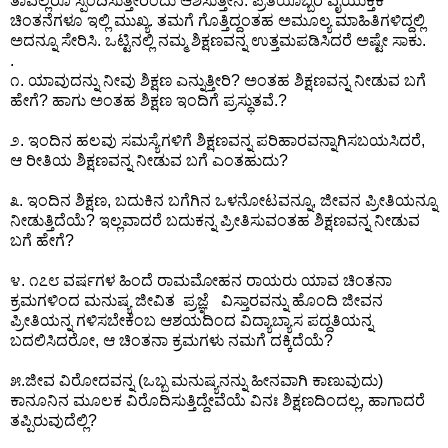
ತಾವೆಲ್ಲರೂ ಸ್ಪಂದಿಸುತ್ತೀರೆಂದು ಆಶಿಸುತ್ತೇನೆ. ಪ್ರತಿಯೊಬ್ಬರ ವೈಯುಕ್ತಿಕ
ಚಿಂತನೆಗಳೂ ಇಲ್ಲಿ ಮುಖ್ಯ. ತಮಗೆ ಗೊತ್ತಿದ್ದಂತಹ ಅಮೂಲ್ಯ ಮಾಹಿತಿಗಳಿದ್ದಲ್ಲಿ
ಅದನ್ನೂ ಸೇರಿಸಿ. ಒಟ್ಟಿನಲ್ಲಿ ನಮ್ಮ ಶಿಕ್ಷಣವನ್ನ ಉತ್ತಮಪಡಿಸಿದರೆ ಅಷ್ಟೇ ಸಾಕು.
.
೧. ಯಾವುದನ್ನು ನೀವು ಶಿಕ್ಷಣ ಎನ್ನುತ್ತೀರಿ? ಅಂತಹ ಶಿಕ್ಷಣವನ್ನ ನೀಡುವ ಬಗೆ
ಹೇಗೆ? ಹಾಗು ಅಂತಹ ಶಿಕ್ಷಣ ಇಂದಿಗೆ ಪ್ರಸ್ಥುತವೆ.?
೨. ಇಂದಿನ ಹಲವು ಸಮಸ್ಯೆಗಳಿಗೆ ಶಿಕ್ಷಣವನ್ನ ಪರಿಹಾರವನ್ನಾಗಿಸಬಯಸಿದರೆ,
ಆ ರೀತಿಯ ಶಿಕ್ಷಣವನ್ನ ನೀಡುವ ಬಗೆ ಎಂತಹುದು?
೩. ಇಂದಿನ ಶಿಕ್ಷಣ, ಬದುಕಿನ ಬಗೆಗಿನ ಒಳನೋಟವನ್ನೂ, ಜೀವನ ಪ್ರೀತಿಯನ್ನೂ
ನೀಡುತ್ತಿದೆಯೆ? ಇಲ್ಲವಾದರೆ ಬದುಕನ್ನ ಪ್ರೀತಿಸುವಂತಹ ಶಿಕ್ಷಣವನ್ನ ನೀಡುವ
ಬಗೆ ಹೇಗೆ?
೪. ೧೭೮ ವರ್ಷಗಳ ಹಿಂದೆ ರಾಮಮೋಹನ ರಾಯರು ಯಾವ ಚಿಂತನಾ
ಕ್ರಮಗಳಿಂದ ಮನುಷ್ಯ ಜೀವಿತ ಪ್ರಜ್ಞೆ ವಿಸ್ತಾರವನ್ನು ಹೊಂದಿ ಜೀವನ
ಪ್ರೀತಿಯನ್ನ ಗಳಿಸಬೇಕೆಂಬ ಆಶಯದಿಂದ ವಿದ್ಯಾಬ್ಯಾಸ ಪದ್ದತಿಯನ್ನ
ಬದಲಿಸಿದರೋ, ಆ ಚಿಂತನಾ ಕ್ರಮಗಳು ನಮಗೆ ದಕ್ಕಿದೆಯೆ?
೫.ಜೀವ ವಿರೋದವನ್ನ (ಒಬ್ಬ ಮನುಷ್ಯನನ್ನು ಹೀನವಾಗಿ ಕಾಣುವುದು)
ಕಾನೂನಿನ ಮೂಲಕ ವಿರೊದಿಸುತ್ತಿದ್ದೇವೆಯೆ ವಿನಃ ಶಿಕ್ಷಣದಿಂದಲ್ಲ, ಹಾಗಾದರೆ
ತಪ್ಪಿರುವುದೆಲ್ಲಿ?