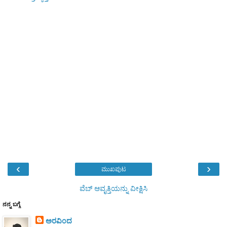
‹
›
ಮುಖಪುಟ
ವೆಬ್‌ ಆವೃತ್ತಿಯನ್ನು ವೀಕ್ಷಿಸಿ
ನನ್ನ ಬಗ್ಗೆ
ಅರವಿಂದ