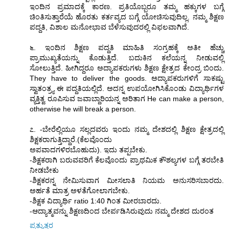
ಇಂದಿನ ಪ್ರಮಾದಕ್ಕೆ ಕಾರಣ. ಪ್ರತಿಯೊಬ್ಬರೂ ತಮ್ಮ ಹಕ್ಕುಗಳ ಬಗ್ಗೆ
ಚಿಂತಿಸುತ್ತಾರೆಯೆ ಹೊರತು ಕರ್ತವ್ಯದ ಬಗ್ಗೆ ಯೋಚಿಸುವುದಿಲ್ಲ. ನಮ್ಮ ಶಿಕ್ಷಣ
ಪದ್ದತಿ, ವಿಶಾಲ ಮನೋಭಾವ ಬೆಳೆಸುವುದರಲ್ಲಿ ವಿಫಲವಾಗಿದೆ.
೬. ಇಂದಿನ ಶಿಕ್ಷಣ ಪದ್ದತಿ ಮಾಹಿತಿ ಸಂಗ್ರಹಕ್ಕೆ ಅತೀ ಹೆಚ್ಚು
ಪ್ರಾಮುಖ್ಯತೆಯನ್ನು ಕೊಡುತ್ತಿದೆ. ಬದುಕಿನ ಕಲೆಯನ್ನ ನೀಡುವಲ್ಲಿ
ಸೋಲುತ್ತಿದೆ. ಹೀಗಿದ್ದರೂ ಅದ್ಯಾಪಕರುಗಳು ಶಿಕ್ಷಣ ಕ್ಷೇತ್ರದ ಕೇಂದ್ರ ಬಿಂದು.
They have to deliver the goods. ಅದ್ಯಾಪಕರುಗಳಿಗೆ ಸಾಕಷ್ಟು
ಸ್ವಾತಂತ್ರ್ಯ ಈ ಪದ್ದತಿಯಲ್ಲಿದೆ. ಅದನ್ನ ಉಪಯೋಗಿಸಿಕೊಂಡು ವಿದ್ಯಾರ್ಥಿಗಳ
ವ್ಯಕ್ತಿತ್ವ ರೂಪಿಸುವ ಜವಾಬ್ದಾರಿಯನ್ನ ಅರಿತಾಗ He can make a person,
otherwise he will break a person.
೭. -ಬೇರೆಲ್ಲಿಯೂ ಸಲ್ಲದವರು ಇಂದು ನಮ್ಮ ದೇಶದಲ್ಲಿ ಶಿಕ್ಷಣ ಕ್ಷೇತ್ರದಲ್ಲಿ
ಶಿಕ್ಷಕರಾಗುತ್ತಿದ್ದಾರೆ.(ಕೆಲವೊಂದು
ಅಪವಾದಗಳಿರಬೊಹುದು). ಇದು ತಪ್ಪಬೇಕು.
-ಶಿಕ್ಷಕರಾಗಿ ಬರುವವರಿಗೆ ಕೆಲವೊಂದು ಪ್ರಾಥಮಿಕ ಕೌಶಲ್ಯಗಳ ಬಗ್ಗೆ ತರಬೇತಿ
ನೀಡಬೇಕು
-ಶಿಕ್ಷಕರನ್ನ ನೇಮಿಸುವಾಗ ಮೀಸಲಾತಿ ನಿಯಮ ಅನುಸರಿಸಬಾರದು.
ಅರ್ಹತೆ ಮಾತ್ರ ಅಳತೆಗೋಲಾಗಬೇಕು.
-ಶಿಕ್ಷಕ ವಿದ್ಯಾರ್ಥಿ ratio 1:40 ಗಿಂತ ಮೀರಬಾರದು.
-ಆದ್ಯಾತ್ಮವನ್ನು ಶಿಕ್ಷಣದಿಂದ ಬೇರ್ಪಡಿಸಿರುವುದು ನಮ್ಮ ದೇಶದ ದುರಂತ
ಪ್ರತ್ಯುತ್ತರ