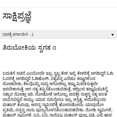
ಸಾಕ್ಷಿಪ್ರಜ್ಞೆ
▼
ತಿರುಬೋಕಿಯ ಸ್ವಗತ ೧
ಬದುಕಿಗೆ ರಚನೆ ಎಂಬೋದೇ ಇಲ್ಲ
ಸ್ವಲ್ಪ ಕೇಳಿ ಇಲ್ಲಿ
ಕೇಳಲಿಕ್ಕೆ ಆಗದಿದ್ದರೆ ಓದಿ
.
.
.
ಓದಲಿಕ್ಕೆ ಆಗದಿದ್ದರೆ ಓಡಿಹೋಗಿ
ಸತ್ಯವನ್ನ ಎರೆಡೂ ಕಣ್ಣುಗಳಿಂದ
.
ನೋಡಬೇಕು
ಕೆಲವೊಮ್ಮೆ ಸಾದ್ಯ ಆಗೋದಿಲ್ಲ
ಕಣ್ಣು ಮಿಟಿಕಿಸುತ್ತಲೇ
.
.
ಇರಬೇಕಾಗುತ್ತೆ
ಆಗ ಸತ್ಯ ತಪ್ಪಿಸಿಕೊಂಡುಬಿಡುತ್ತೆ
ಆದ್ರಿಂದ ಕಣ್ಣುಮಿಟುಕಿಸ್ದೆ
.
.
ಸತ್ಯಾನ ನೋಡ್ತಾ ಇರಿ
ನೋಡೋಕೆ ಆಗೋಲ್ಲ
ಅದಕ್ಕೇ ಸುಳ್ಳನ್ನ ಸತ್ಯ ಅಂತ
.
,
ಬಾವಿಸಿಬಿಟ್ಟರೆ ಆಯ್ತು
ಯಾವ ಸಮಸ್ಯೇನೂ ಇಲ್ಲ
ಅಸ್ತಿತ್ವ
ಅದೊಕ್ಕೊಂದು
.
.
,
ಮಹಾನ್ ಕುರುವು
ಅದನ್ನ ಸ್ಥಾಪಿಸಲಿಕ್ಕೆ ಹೋರಾಡೋದು
ಯಾವುದೋ
,
.
ಪ್ರತಿಮೆ
ನನ್ನನ್ನ ನಾನು ಪೂಜ್ಯಗೊಳಿಸಿಕೊಂಡುಬಿಡಬೇಕು
ನೋಡಿ ಸ್ವಾಮಿಗಳೆ
,
.
,
ಮಹಾನ್ ಸ್ವಾಮಿಗಳೆ
ಬನ್ನಿ
ಬನ್ನಿ ನಾನೊಬ್ಬ ಮಹಾನ್ ಪೂಜ್ಯ ವ್ಯಕ್ತಿ
ಎಲ್ಲಿ ಹಾರ
.
,
.