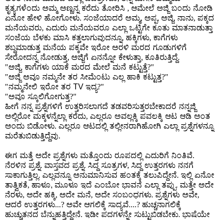
ಕೃತ್ಯಗಳೆಂದು ಅಮ್ಮ ಅಣ್ಣನ್ನ ಕರೆದು ತೋರಿಸಿ
ಆಮೇಲೆ ಅಜ್ಜಿ ಬಂದು ನೋಡಿ
,
ಏನೋ ಹೇಳಿ ಹೋಗೋಳು
ಸಂಜೆಯಾದರೆ ಅಮ್ಮ
ಅಪ್ಪ
ಅಜ್ಜಿ
ನಾನು
ಪಕ್ಕದ
.
,
,
,
,
ಮನೆಯವರು
ಎದುರು ಮನೆಯವರೂ ಎಲ್ಲಾ ಒಟ್ಟಿಗೇ ಕೂತು ಮಾತನಾಡುತ್ತಾ
,
ಸಂಜೆಯ ಬೆಳಕು ಮಾಸಿ ಕತ್ತಲಾಗುವುದನ್ನೂ
ಹಕ್ಕಿಗಳು
ಕಾಗೆಗಳು
,
,
ಶಬ್ದಮಾಡುತ್ತ ಮನೆಯ ಪಕ್ಕವೇ ಇರೋ ಅರಳಿ ಮರದ ಗೂಡುಗಳಿಗೆ
ಸೇರೋದನ್ನ ನೋಡುತ್ತ
ಅಜ್ಜಿಗೆ ಏನನ್ನೋ ಕೇಳುತ್ತಾ
ಕೂತಿರುತ್ತಿದ್ದೆ
,
,
.
ಅಜ್ಜಿ
ಕಾಗೆಗಳು ಯಾಕೆ ಮರದ ಮೇಲೆ ಮನೆ ಕಟ್ಟುತ್ತೆ
"
,
?"
ಅಜ್ಜಿ ಅವೂ ನಮ್ಮನೇ ತರ ಸೀಮೆಂಟು ಎಲ್ಲ ಹಾಕಿ ಕಟ್ಟುತ್ತ
"
?"
ನಮ್ಮನೇಲಿ ಇರೋ ತರ
ಇದ್ಯ
"
TV
?"
ಅವೂ ಸ್ಕೂಲಿಗೋಗುತ್ತ
"
?"
ಹೀಗೆ ನನ್ನ ಪ್ರಶ್ನೆಗಳಿಗೆ ಉತ್ತರಿಸಲಾಗದೆ ತಡವರಿಸುತ್ತರಬೇಕಾದರೆ ನನ್ನಜ್ಜಿ
ಅಲ್ಲಿರೋ ಮಕ್ಕಳನ್ನೆಲ್ಲಾ ಕರೆದು
ಎಲ್ಲರೂ ಅವಲ್ಲಕ್ಕಿ ಪವಲಕ್ಕಿ ಆಟ ಆಡಿ ಅಂತ
,
ಅಂದು ಬಿಡೋಳು
ಎಲ್ಲರೂ ಆಟದಲ್ಲಿ ತಲ್ಲೀನರಾಗಿಹೋಗಿ ಎಲ್ಲಾ ಪ್ರಶ್ನೆಗಳನ್ನೂ
.
ಮರೆತುಬಿಡುತ್ತಿದ್ದೆವು
.
ಈಗ ಮತ್ತೆ ಅದೇ ಪ್ರಶ್ನೆಗಳು ಮತ್ತೊಂದು ರೂಪದಲ್ಲಿ ಎದುರಿಗೆ ನಿಂತಿವೆ
.
ನೆರಳಿನ ಪ್ರಶ್ನೆ
ವಾಸ್ತವದ ಪ್ರಶ್ನೆ
ಸಿದ್ದ ಸೂತ್ರಗಳ
ಸಿದ್ದ ಉತ್ತರಗಳು ನನಗೆ
.
.
,
ಸಾಕಾಗುತ್ತಿಲ್ಲ
ಎಲ್ಲವನ್ನೂ ಅನುಮಾನಿಸುವ ಹಂತಕ್ಕೆ ತಲುಪಿದ್ದೇನೆ
ಇಲ್ಲಿ ಏನೋ
.
.
ತಾತ್ವಿಕತೆ
ಹಾಳೂ
ಮೂಳೂ ಇದೆ ಎಂಬೋ ಭಾವನೆ ಎಲ್ಲಾ ತಪ್ಪು
ಮತ್ತೇ ಅದೇ
,
,
.
ನೆರಳು
ಅದೇ ಹಕ್ಕಿ
ಅದೇ ಮನೆ
ಅದೇ ಸಂಬಂಧಗಳು
ಪ್ರಶ್ನೆಗಳು ಅವೇ
,
,
,
.
,
ಆದರೆ ಉತ್ತರಗಳು
ಅವೇ ಆಗಲಿಕ್ಕೆ ಸಾದ್ಯವೆ
ಹುಚ್ಚನಾಗಲಿಕ್ಕೆ
...?
....?
ಹುಚ್ಚುತನದ ಬೆನ್ನುಹತ್ತಿದ್ದೇನೆ
ಇಡೀ ಪದಗಳನ್ನೇ ಸುಟ್ಟುಬಿಡಬೇಕು
ಭಾಷೆಯೇ
.
.