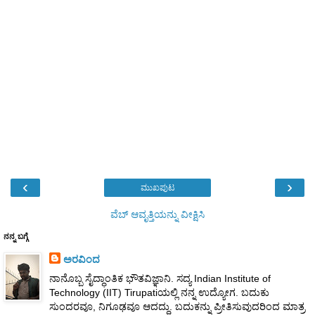
‹
›
ಮುಖಪುಟ
ವೆಬ್‌ ಆವೃತ್ತಿಯನ್ನು ವೀಕ್ಷಿಸಿ
ನನ್ನ ಬಗ್ಗೆ
ಅರವಿಂದ
ನಾನೊಬ್ಬ ಸೈದ್ಧಾಂತಿಕ ಭೌತವಿಜ್ಞಾನಿ. ಸದ್ಯ Indian Institute of
Technology (IIT) Tirupatiಯಲ್ಲಿ ನನ್ನ ಉದ್ಯೋಗ. ಬದುಕು
ಸುಂದರವೂ, ನಿಗೂಢವೂ ಆದದ್ದು. ಬದುಕನ್ನು ಪ್ರೀತಿಸುವುದರಿಂದ ಮಾತ್ರ