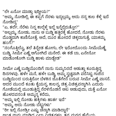
ಲೇ ಏನೋ ಮಾಡ್ತಾ ಇದ್ದೀಯ
"
?"
ಅಮ್ಮ
ನೋಡಿಲ್ಲಿ
ಈ ಕಪ್ಪಗೆ ನೆರಳು ಇದ್ಯಲ್ಲಮ್ಮ
ಅದು ನನ್ನ ಕಾಲ ಕೆಳ್ಗೆ ಇದೆ
"
,
.
,
ನೋಡಿದ್ಯ
"
ಏ
ತರ್ಲೆ
ನೆರೆಳು ನಿನ್ನ ಕಾಲ್ಕೆಳ್ಗೆ ಇಲ್ದೆ ಇನ್ನೆಲ್ಲಿರುತ್ತೋ
"
,
,
?"
ಅಲ್ಲಮ್ಮ
ನೋಡು
ನಾನು ಆ ಬುಡ್ಡಿ ಹತ್ತಿರಕ್ಕೆ ಹೋದರೆ
ನೋಡು ನೆರಳು
"
,
,
,
ದೊಡ್ಡದಾಗಿ ಕಾಣಿಸೋತ್ತೆ
ಅದೆ
ದೂರ ಹೋದರೆ ಚಿಕ್ಕದಾಗುತ್ತೆ
ಯಾಕಮ್ಮ
.
,
,
ಹಂಗೆ
?"
ನಂಗೊತ್ತಿಲ್ವೊ
ತಲೆ ತಿನ್ಬೇಡ ಹೋಗು
ಲೇ ಇರೋದೊಂದು ಸೀಮೆಯೆಣ್ಣೆ
"
,
,
ಬುಡ್ಡಿ
ಸೀಮೇ ಎಣ್ಣೆ ಆಗೋಗಿದೆ ಮನೇಲಿ
ಈ ಕಡೆ ಬಾ
ಏನೇನೋ
,
.
,
ಮಾಡೋಕೋಗಿ ಬುಡ್ಡಿ ಹಾಳು ಮಾಡ್ಬೇಡ
"
ಸೀಮೇ ಎಣ್ಣೆ ಬುಡ್ಡಿಯೊಂದಿಗೆ ನಾನು ಸುಮ್ಮನಿರದೆ ಆಡುತ್ತಾ ಕೂರುತ್ತಿದ್ದ
ದಿನಗಳವು
ಹಳೇ ಮನೆ
ಹಳೇ ಬುಡ್ಡಿ
ಅಮ್ಮ ಸ್ವಚ್ಚವಾಗಿ ವರೆಸಿಟ್ಟ ಗಾಜಿನ
.
,
,
ಬುಡ್ಡಿಯಿಂದ ಬರುತ್ತಿರೋ ಬೆಳಕಿನ ಜೊತೆಗೇನೆ ಬರುವ ಸೀಮೇ ಎಣ್ಣೆ ವಾಸನೆ
.
ಅದರ ಮುಂದೆ ಕೂತು ಕೈಯನ್ನ
ಕಾಲನ್ನ
ಚಿತ್ರ ವಿಚಿತ್ರವನ್ನಾಗಿಸಿ ಎದುರು
,
,
ಗೋಡೆಯಲ್ಲಿ ಮೂಡುತ್ತಿದ್ದ ನೆರಳಿನೊಡನೆ ಆಟ ಆಡುವುದು
ಮತ್ತೆ ಏನೋ
,
ಹೊಳದವನಂತೆ ಅಮ್ಮನ್ನ ಕರೆದು
,
ಅಮ್ಮ ಇಲ್ಲಿ ನೋಡು ಹಕ್ಕಿಗಳು ಹಾರ್ತ ಇದೆ
"
"
ಅಮ್ಮ
ಅದು ನೋಡು ಬೆಟ್ಟಗಳು
"
,
"
ರೀ ಇಲ್ಲಿ ನೋಡ್ರೀ ಎಷ್ಟು ಚೆನ್ನಾಗಿ ಮಾಡಿದ್ದಾನೆ
"
"
ಅಂತ ನಾನು ಮಾಡಿದ ಎಲ್ಲಾ ವಿಚಿತ್ರಗಳೂ
ತನ್ನ ಮಗನ ಹೆಮ್ಮೆಯ
,