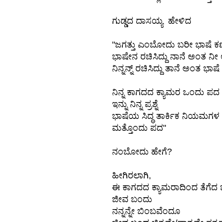
ಗುಡ್ಡದ ದಾಸಯ್ಯ ಹೇಳಿದ
"ಜಗತ್ತು ಎಂಬೋದು ಬರೀ ಭಾಷೆ ಕಣ
ಭಾಷೇನ ರಚಿಸಿದ್ದು ನಾನೆ ಅಂತ 
ನಿನ್ನನ್ನ್ ರಚಿಸಿದ್ದು ತಾನೆ ಅಂತ ಭಾಷೆ
ನಿನ್ನ ಕಾಗದದ ಕ್ಯಾಮರ ಒಂದು ಪದ
ಇನ್ನು ನಿನ್ನ ಪ್ರಶ್ನೆ
ಭಾಷೆಯ ಸಿದ್ಧ ತಾರ್ಕಿಕ ನಿಯಮಗ
ಮತ್ತೊಂದು ಪದ"
ನಂಬೋದು ಹೇಗೆ?
ಹೀಗಿರಲಾಗಿ,
ಈ ಕಾಗದದ ಕ್ಯಾಮರಾದಿಂದ ತೆಗೆದ ಚಿತ್
ಜೀವ ಬಂದು
ನನ್ನನ್ನೇ ಬಿಂಬವೆಂದೂ