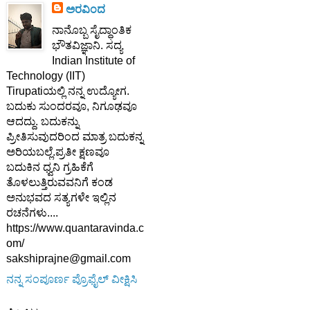
ಅರವಿಂದ
ನಾನೊಬ್ಬ ಸೈದ್ಧಾಂತಿಕ
ಭೌತವಿಜ್ಞಾನಿ. ಸದ್ಯ
Indian Institute of
Technology (IIT)
Tirupatiಯಲ್ಲಿ ನನ್ನ ಉದ್ಯೋಗ.
ಬದುಕು ಸುಂದರವೂ, ನಿಗೂಢವೂ
ಆದದ್ದು. ಬದುಕನ್ನು
ಪ್ರೀತಿಸುವುದರಿಂದ ಮಾತ್ರ ಬದುಕನ್ನ
ಅರಿಯಬಲ್ಲೆ.ಪ್ರತೀ ಕ್ಷಣವೂ
ಬದುಕಿನ ಧ್ವನಿ ಗ್ರಹಿಕೆಗೆ
ತೊಳಲುತ್ತಿರುವವನಿಗೆ ಕಂಡ
ಅನುಭವದ ಸತ್ಯಗಳೇ ಇಲ್ಲಿನ
ರಚನೆಗಳು....
https://www.quantaravinda.c
om/
sakshiprajne@gmail.com
ನನ್ನ ಸಂಪೂರ್ಣ ಪ್ರೊಫೈಲ್ ವೀಕ್ಷಿಸಿ