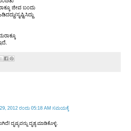
ವೆಂದಿತು
ಮರಾಕ್ಕೂ ಜೀವ ಬಂದು
ಿದದ್ದು/ಸೃಷ್ಟಿಸಿದ್ದು
ಮರಾಕ್ಕೂ
ದೆ.
 29, 2012 ರಂದು 05:18 AM ಸಮಯಕ್ಕೆ
ಟವಾಗಿದೆ! ದೃಷ್ಯವನ್ನು ದೃಶ್ಯ ಮಾಡಿಕೊಳ್ಳಿ.