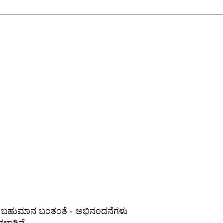
ಗೆ ಬಹುಮಾನ ಬಂತಂತೆ - ಅಭಿನಂದನೆಗಳು