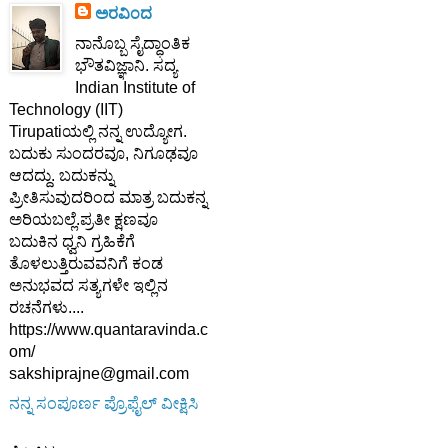
ಅರವಿಂದ
ನಾನೊಬ್ಬ ಸೈದ್ಧಾಂತಿಕ
ಭೌತವಿಜ್ಞಾನಿ. ಸದ್ಯ
Indian Institute of
Technology (IIT)
Tirupatiಯಲ್ಲಿ ನನ್ನ ಉದ್ಯೋಗ.
ಬದುಕು ಸುಂದರವೂ, ನಿಗೂಢವೂ
ಆದದ್ದು. ಬದುಕನ್ನು
ಪ್ರೀತಿಸುವುದರಿಂದ ಮಾತ್ರ ಬದುಕನ್ನ
ಅರಿಯಬಲ್ಲೆ.ಪ್ರತೀ ಕ್ಷಣವೂ
ಬದುಕಿನ ಧ್ವನಿ ಗ್ರಹಿಕೆಗೆ
ತೊಳಲುತ್ತಿರುವವನಿಗೆ ಕಂಡ
ಅನುಭವದ ಸತ್ಯಗಳೇ ಇಲ್ಲಿನ
ರಚನೆಗಳು....
https://www.quantaravinda.c
om/
sakshiprajne@gmail.com
ನನ್ನ ಸಂಪೂರ್ಣ ಪ್ರೊಫೈಲ್ ವೀಕ್ಷಿಸಿ