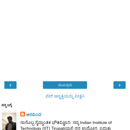
‹
›
ಮುಖಪುಟ
ವೆಬ್‌ ಆವೃತ್ತಿಯನ್ನು ವೀಕ್ಷಿಸಿ
ನನ್ನ ಬಗ್ಗೆ
ಅರವಿಂದ
ನಾನೊಬ್ಬ ಸೈದ್ಧಾಂತಿಕ ಭೌತವಿಜ್ಞಾನಿ. ಸದ್ಯ Indian Institute of
Technology (IIT) Tirupatiಯಲ್ಲಿ ನನ್ನ ಉದ್ಯೋಗ. ಬದುಕು