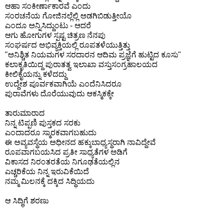
ಆಹಾ ಸಂಕೀರ್ಣಾಕಾರವೆ ಎಂದು
ಸಂರಚನೆಯ ಗೋಜಿನಲ್ಲೆಲ್ಲಿ ಅಡಗಿಬಿಡುತ್ತೀಯೊ
ಎಂದೂ ಅನ್ನಿಸಿದ್ದುಂಟು - ಆದರೆ
ಆಗು ಹೋಗುಗಳ ಸ್ಪಷ್ಟ ಚಿತ್ರಣ ನೆನಪು
ಸಂಘರ್ಷದ ಅಭಿವ್ಯಕ್ತಿಯಲ್ಲಿ ರೂಪತಳೆಯುತ್ತಿತ್ತು
"ಅನಿಶ್ಚಿತ ನಿಯಮಗಳ ಸರದಾರನ ಆದಿಮ ಪ್ರಜ್ಞೆಗೆ ಹುಟ್ಟಿದ ಕೂಸು"
ಕಲಾಕೃತಿಯಿದ್ದ ಪುರಾತತ್ವ ಇಲಾಖಾ ವಸ್ತುಸಂಗ್ರಹಾಲಯದ
ಕೀಲಿಕೈಯನ್ನು ಕಳೆದದ್ದು
ಉದ್ದೇಶ ಪೂರ್ವಕವಾಗಿಯೆ ಎಂದೆನಿಸಿದರೂ
ಪುರಾವೆಗಳು ದೊರೆಯುವುದು ಆಕಸ್ಮಿಕಕ್ಕೇ
ತಾರುಮಾರಾದ
ನಿನ್ನ ಟಿಪ್ಪಣಿ ಪುಸ್ತಕದ ಸರಕು
ಎಂದಾದರೂ ಸ್ಮಾರಕವಾಗಬಹುದು
ಈ ಅವ್ಯವಸ್ಥೆಯ ಅಧೀನದ ಹಕ್ಕುಬಾಧ್ಯಸ್ಥರಾಗಿ ನಾವಿದ್ದೇವೆ
ರೂಪವಾಗಬಯಸಿದ ಪ್ರತೀ ಸಾಧ್ಯತೆಗಳ ಅಡಿಗೆ
ವಿಕಾಸದ ನಿರಂತರತೆಯ ನಿಗೂಢತೆಯಲ್ಲಿನ
ಎಚ್ಚರಿಕೆಯ ನಿನ್ನ ಇರುವಿಕೆಯಿದೆ
ನಮ್ಮ ಮಿಲನಕ್ಕೆ ದಕ್ಕಿದ ಸಿದ್ಧಿಯದು
ಆ ಸಿದ್ಧಿಗೆ ಶರಣು