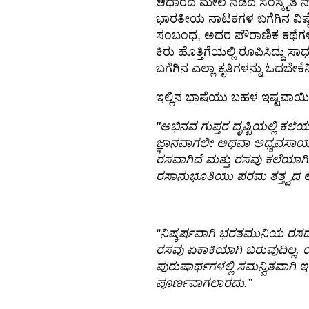
ಆಧಾರದ ಮೇಲೆ ನಡೆದ ಸಂಸ್ಕೃತ 
ಭಾರತೀಯ ನಾಟಕಗಳ ಬಗೆಗಿನ ವಿಷ್ಲೇಷ
ಸಂಬಂಧ, ಅದರ ಪೌರಾಣಿಕ ಕಥೆಗಳು, ಅ
ಕಿರು ಹೊತ್ತಿಗೆಯಲ್ಲಿ ರೂಪಿಸಿದ್ದು ಸ
ಬಗೆಗಿನ ಎಲ್ಲಾ ಕೃತಿಗಳನ್ನು ಓದಬೇಕೆನಿ
ಇಲ್ಲಿನ ಭಾಷೆಯು ಬಹಳ ಇಷ್ಟವಾಯಿ
"ಅಭಿನವ ಗುಪ್ತರ ದೃಷ್ಟಿಯಲ್ಲಿ ಕಲ
ಜ್ಞಾನವಾಗಲೀ ಅಥವಾ ಅಧ್ಯವಸಾಯವಾ
ರಸವಾಗಿದೆ ಮತ್ತು ರಸವು ಕಲೆಯಾಗ
ರಸಾನುಭೂತಿಯು ಪರಮ ತತ್ತ್ವದ ಅ
“ನಿಷ್ಕರ್ಷವಾಗಿ ಭರತಮುನಿಯ ರಸದ 
ರಸವು ಏಕಾಕಿಯಾಗಿ ಬರುವುದಿಲ್ಲ. 
ಪುರುಷಾರ್ಥಗಳಲ್ಲಿ ಸಮನ್ವಿತವಾಗಿ ಇರ
ಪೂರ್ಣವಾಗಲಾರದು.”