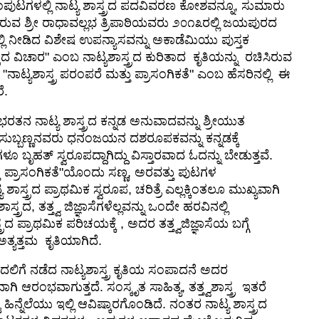
ಸಂಪುಟಗಳಲ್ಲಿ ನಾಟ್ಯ ಶಾಸ್ತ್ರದ ಪದವಿವರಣ ಕೋಶವನ್ನೂ, ಸುಮಾರು
ರಚಿಸಿರುವ ಶ್ರೀ ರಾಧಾವಲ್ಲಭ ತ್ರಿಪಾಠಿಯವರು ೨೦೧೩ರಲ್ಲಿ ಜಯಪುರದ
ಲಿ ನೀಡಿದ ವಿಶೇಷ ಉಪನ್ಯಾಸವನ್ನು ಅಕಾಡೆಮಿಯು ಪುಸ್ತಕ
ಾಸ್ತ್ರದ ವಿಚಾರ" ಎಂಬ ನಾಟ್ಯಶಾಸ್ತ್ರದ ಕುರಿತಾದ ಕೃತಿಯನ್ನು ರಚಿಸಿರುವ
 "ನಾಟ್ಯಶಾಸ್ತ್ರ ಪರಂಪರೆ ಮತ್ತು ಪ್ರಾಸಂಗಿಕತೆ" ಎಂಬ ಹೆಸರಿನಲ್ಲಿ ಈ
ರೆ.
್ಲಿ ಭರತನ ನಾಟ್ಯ ಶಾಸ್ತ್ರದ ಕನ್ನಡ ಅನುವಾದವನ್ನು ಶ್ರೀಯುತ
ಸುಬ್ಬಣ್ಣನವರು ಧನಂಜಯನ ದಶರೂಪಕವನ್ನು ಕನ್ನಡಕ್ಕೆ
ೂ ಬೃಹತ್ ಸ್ವರೂಪದ್ದಾಗಿದ್ದು ವಿಸ್ತಾರವಾದ ಓದನ್ನು ಬೇಡುತ್ತವೆ.
್ತು ಪ್ರಾಸಂಗಿಕತೆ"ಯೊಂದು ಸಣ್ಣ, ಅರವತ್ತು ಪುಟಗಳ
 ಶಾಸ್ತ್ರದ ಪ್ರಾಥಮಿಕ ಸ್ವರೂಪ, ಚರಿತ್ರೆ ಎಲ್ಲಕ್ಕಿಂತಲೂ ಮುಖ್ಯವಾಗಿ
ಾಸ್ತ್ರದ, ತತ್ತ್ವ ಜಿಜ್ಞಾಸೆಗಳೆಲ್ಲವನ್ನು ಒಂದೇ ಹರವಿನಲ್ಲಿ
್ತ್ರದ ಪ್ರಾಥಮಿಕ ಪರಿಚಯಕ್ಕೆ , ಅದರ ತತ್ತ್ವಜಿಜ್ಞಾಸೆಯ ಬಗ್ಗೆ
ತ್ಯತ್ತಮ ಕೃತಿಯಾಗಿದೆ.
ದಲಿಗೆ ನಡೆದ ನಾಟ್ಯಶಾಸ್ತ್ರ ಕೃತಿಯ ಸಂಪಾದನೆ ಅದರ
ರಂಭವಾಗುತ್ತದೆ. ಸಂಸ್ಕೃತ ಸಾಹಿತ್ಯ, ತತ್ತ್ವಶಾಸ್ತ್ರ ಇತರೆ
ನ್ನೆಲೆಯು ಇಲ್ಲಿ ಆವಿಷ್ಕಾರಗೊಂಡಿದೆ. ನಂತರ ನಾಟ್ಯ ಶಾಸ್ತ್ರದ