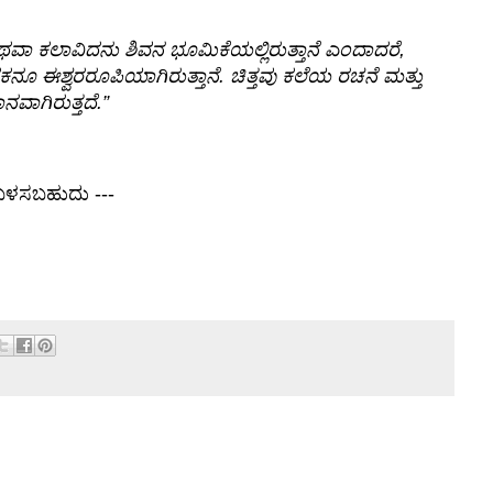
ವಾ ಕಲಾವಿದನು ಶಿವನ ಭೂಮಿಕೆಯಲ್ಲಿರುತ್ತಾನೆ ಎಂದಾದರೆ,
್ಷಕನೂ ಈಶ್ವರರೂಪಿಯಾಗಿರುತ್ತಾನೆ. ಚಿತ್ತವು ಕಲೆಯ ರಚನೆ ಮತ್ತು
ಾಗಿರುತ್ತದೆ.”
ು ಬಳಸಬಹುದು ---