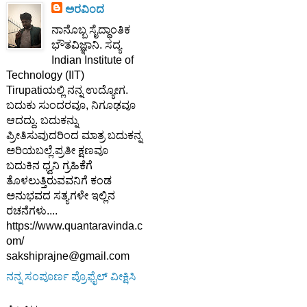
ಅರವಿಂದ
ನಾನೊಬ್ಬ ಸೈದ್ಧಾಂತಿಕ
ಭೌತವಿಜ್ಞಾನಿ. ಸದ್ಯ
Indian Institute of
Technology (IIT)
Tirupatiಯಲ್ಲಿ ನನ್ನ ಉದ್ಯೋಗ.
ಬದುಕು ಸುಂದರವೂ, ನಿಗೂಢವೂ
ಆದದ್ದು. ಬದುಕನ್ನು
ಪ್ರೀತಿಸುವುದರಿಂದ ಮಾತ್ರ ಬದುಕನ್ನ
ಅರಿಯಬಲ್ಲೆ.ಪ್ರತೀ ಕ್ಷಣವೂ
ಬದುಕಿನ ಧ್ವನಿ ಗ್ರಹಿಕೆಗೆ
ತೊಳಲುತ್ತಿರುವವನಿಗೆ ಕಂಡ
ಅನುಭವದ ಸತ್ಯಗಳೇ ಇಲ್ಲಿನ
ರಚನೆಗಳು....
https://www.quantaravinda.c
om/
sakshiprajne@gmail.com
ನನ್ನ ಸಂಪೂರ್ಣ ಪ್ರೊಫೈಲ್ ವೀಕ್ಷಿಸಿ