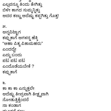
ಎಲ್ಲವನ್ನೂ ತಿಂದು ತೇಗಿತ್ತು
ಬಿಳೀ ಕಾಗದ ಸುಮ್ಮನ್ನಿತ್ತು
ಅದರ ಕಣ್ಣು ಅದೆಷ್ಟು ಕಪ್ಪಗಿತ್ತು ಗೊತ್ತ!
೫.
ಅನ್ನವಿಟ್ಟಾಗ
ಕಪ್ಪುಕಾಗೆ ಅಗಳನ್ನ ಹೆಕ್ಕಿ
“ಆಹಾ ಪಿತೃ ಪಿತಾಮಹರು”
ಎಂದದ್ದೇ
ಎದ್ದು ಬಂದು
ಪಟ ಪಟ ಪಟ
ಎಂದೊಡೆಯಬೇಕೆ ?
ಕಪ್ಪುಕಾಗೆ
೬.
ಕಾ ಕಾ ಕಾ ಎನ್ನುತ್ತಲೇ
ಅದೆಷ್ಟು ತೀವ್ರವಾಗಿ ತೀಕ್ಷ್ಣವಾಗಿ
ನೋಡುತ್ತಿತ್ತೆಂದರೆ
ನಾ ಕಂಡಾಗ
ಮೂರನೆ ಕಣ್ಣು