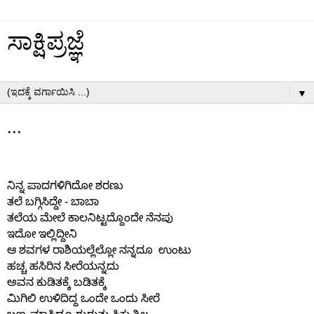
ಸಾಕ್ಷಿಪ್ರಜ್ಞೆ
▼
...
ನಿನ್ನ
ಪಾದಗಳಿಗಿದೋ
ಶರಣು
-
ತಲೆ
ಬಗ್ಗಿಸಿದ್ದೇ
ಬಾಬಾ
ತಲೆಯ
ಮೇಲೆ
ಕಾಲನಿಟ್ಟದ್ದೊಂದೇ
ನೆನಪು
ಇದೋ
ಇಲ್ಲಿದ್ದೀನಿ
ಆ
ಶವಗಳ
ರಾಶಿಯಲ್ಲೆಲ್ಲೋ
ನನ್ನದೂ
ಉಂಟು
ಹಚ್ಚ
ಹಸಿರಿನ
ಸೀರೆಯನ್ನದು
ಅವನ
ಕುಡಿತಕ್ಕೆ
ಬಡಿತಕ್ಕೆ
ಮಿಗಿಲಿ
ಉಳಿದಿದ್ದ
ಒಂದೇ
ಒಂದು
ಸೀರೆ