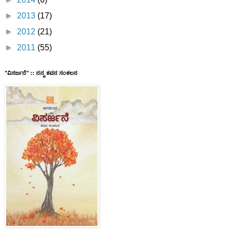
►
2013
(17)
►
2012
(21)
►
2011
(55)
"ವಿಸರ್ಜನೆ" :: ನನ್ನ ಕವನ ಸಂಕಲನ