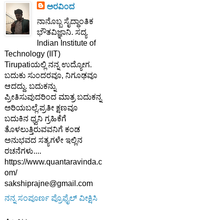
ಅರವಿಂದ
ನಾನೊಬ್ಬ ಸೈದ್ಧಾಂತಿಕ
ಭೌತವಿಜ್ಞಾನಿ. ಸದ್ಯ
Indian Institute of
Technology (IIT)
Tirupatiಯಲ್ಲಿ ನನ್ನ ಉದ್ಯೋಗ.
ಬದುಕು ಸುಂದರವೂ, ನಿಗೂಢವೂ
ಆದದ್ದು. ಬದುಕನ್ನು
ಪ್ರೀತಿಸುವುದರಿಂದ ಮಾತ್ರ ಬದುಕನ್ನ
ಅರಿಯಬಲ್ಲೆ.ಪ್ರತೀ ಕ್ಷಣವೂ
ಬದುಕಿನ ಧ್ವನಿ ಗ್ರಹಿಕೆಗೆ
ತೊಳಲುತ್ತಿರುವವನಿಗೆ ಕಂಡ
ಅನುಭವದ ಸತ್ಯಗಳೇ ಇಲ್ಲಿನ
ರಚನೆಗಳು....
https://www.quantaravinda.c
om/
sakshiprajne@gmail.com
ನನ್ನ ಸಂಪೂರ್ಣ ಪ್ರೊಫೈಲ್ ವೀಕ್ಷಿಸಿ