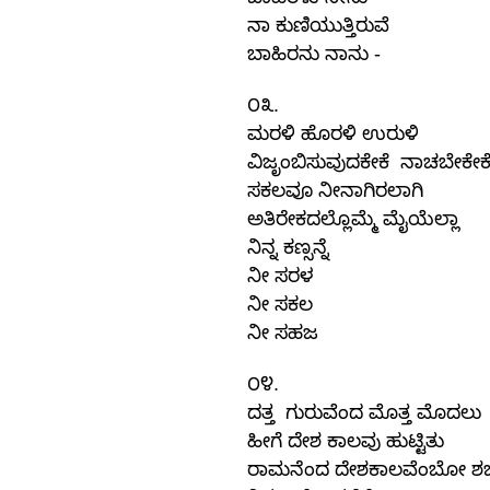
ಬಾಹಿರಳು
ನೀನು
ನಾ
ಕುಣಿಯುತ್ತಿರುವೆ
-
ಬಾಹಿರನು
ನಾನು
.
೦೩
ಮರಳಿ
ಹೊರಳಿ
ಉರುಳಿ
ವಿಜೃಂಬಿಸುವುದಕೇಕೆ
ನಾಚಬೇಕೇಕ
ಸಕಲವೂ
ನೀನಾಗಿರಲಾಗಿ
ಅತಿರೇಕದಲ್ಲೊಮ್ಮೆ
ಮೈಯೆಲ್ಲಾ
ನಿನ್ನ
ಕಣ್ಸನ್ನೆ
ನೀ
ಸರಳ
ನೀ
ಸಕಲ
ನೀ
ಸಹಜ
.
೦೪
ದತ್ತ
ಗುರುವೆಂದ
ಮೊತ್ತ
ಮೊದಲು
ಹೀಗೆ
ದೇಶ
ಕಾಲವು
ಹುಟ್ಟಿತು
ರಾಮನೆಂದ
ದೇಶಕಾಲವೆಂಬೋ
ಶಬ್