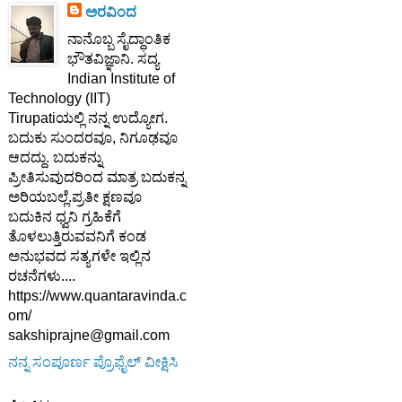
ಅರವಿಂದ
ನಾನೊಬ್ಬ ಸೈದ್ಧಾಂತಿಕ
ಭೌತವಿಜ್ಞಾನಿ. ಸದ್ಯ
Indian Institute of
Technology (IIT)
Tirupatiಯಲ್ಲಿ ನನ್ನ ಉದ್ಯೋಗ.
ಬದುಕು ಸುಂದರವೂ, ನಿಗೂಢವೂ
ಆದದ್ದು. ಬದುಕನ್ನು
ಪ್ರೀತಿಸುವುದರಿಂದ ಮಾತ್ರ ಬದುಕನ್ನ
ಅರಿಯಬಲ್ಲೆ.ಪ್ರತೀ ಕ್ಷಣವೂ
ಬದುಕಿನ ಧ್ವನಿ ಗ್ರಹಿಕೆಗೆ
ತೊಳಲುತ್ತಿರುವವನಿಗೆ ಕಂಡ
ಅನುಭವದ ಸತ್ಯಗಳೇ ಇಲ್ಲಿನ
ರಚನೆಗಳು....
https://www.quantaravinda.c
om/
sakshiprajne@gmail.com
ನನ್ನ ಸಂಪೂರ್ಣ ಪ್ರೊಫೈಲ್ ವೀಕ್ಷಿಸಿ