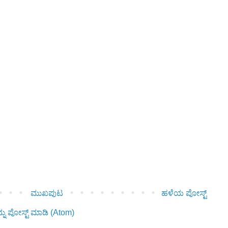
ಮುಖಪುಟ
ಹಳೆಯ ಪೋಸ್ಟ್
ನು ಪೋಸ್ಟ್ ಮಾಡಿ (Atom)