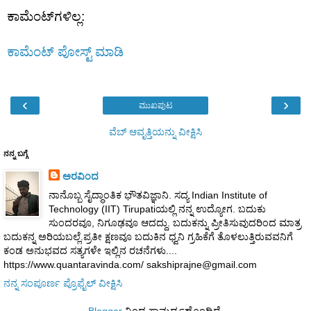
ಕಾಮೆಂಟ್‌ಗಳಿಲ್ಲ:
ಕಾಮೆಂಟ್‌‌ ಪೋಸ್ಟ್‌ ಮಾಡಿ
‹
›
ಮುಖಪುಟ
ವೆಬ್‌ ಆವೃತ್ತಿಯನ್ನು ವೀಕ್ಷಿಸಿ
ನನ್ನ ಬಗ್ಗೆ
ಅರವಿಂದ
ನಾನೊಬ್ಬ ಸೈದ್ಧಾಂತಿಕ ಭೌತವಿಜ್ಞಾನಿ. ಸದ್ಯ Indian Institute of
Technology (IIT) Tirupatiಯಲ್ಲಿ ನನ್ನ ಉದ್ಯೋಗ. ಬದುಕು
ಸುಂದರವೂ, ನಿಗೂಢವೂ ಆದದ್ದು. ಬದುಕನ್ನು ಪ್ರೀತಿಸುವುದರಿಂದ ಮಾತ್ರ
ಬದುಕನ್ನ ಅರಿಯಬಲ್ಲೆ.ಪ್ರತೀ ಕ್ಷಣವೂ ಬದುಕಿನ ಧ್ವನಿ ಗ್ರಹಿಕೆಗೆ ತೊಳಲುತ್ತಿರುವವನಿಗೆ
ಕಂಡ ಅನುಭವದ ಸತ್ಯಗಳೇ ಇಲ್ಲಿನ ರಚನೆಗಳು....
https://www.quantaravinda.com/ sakshiprajne@gmail.com
ನನ್ನ ಸಂಪೂರ್ಣ ಪ್ರೊಫೈಲ್ ವೀಕ್ಷಿಸಿ