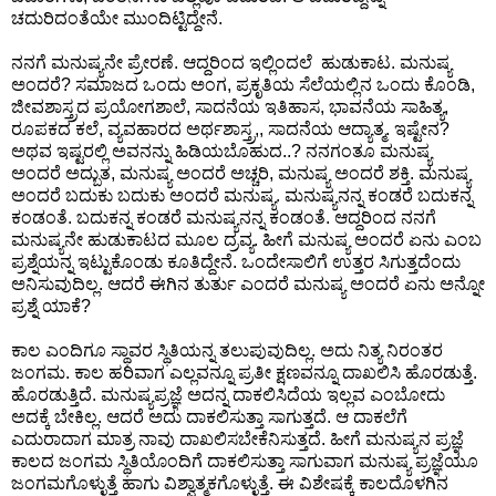
ಚದುರಿದಂತೆಯೇ ಮುಂದಿಟ್ಟಿದ್ದೇನೆ.
ನನಗೆ ಮನುಷ್ಯನೇ ಪ್ರೇರಣೆ. ಆದ್ದರಿಂದ ಇಲ್ಲಿಂದಲೆ ಹುಡುಕಾಟ. ಮನುಷ್ಯ
ಅಂದರೆ? ಸಮಾಜದ ಒಂದು ಅಂಗ, ಪ್ರಕೃತಿಯ ಸೆಲೆಯಲ್ಲಿನ ಒಂದು ಕೊಂಡಿ,
ಜೀವಶಾಸ್ತ್ರದ ಪ್ರಯೋಗಶಾಲೆ, ಸಾದನೆಯ ಇತಿಹಾಸ, ಭಾವನೆಯ ಸಾಹಿತ್ಯ,
ರೂಪಕದ ಕಲೆ, ವ್ಯವಹಾರದ ಅರ್ಥಶಾಸ್ತ್ರ,, ಸಾದನೆಯ ಆದ್ಯಾತ್ಮ. ಇಷ್ಟೇನ?
ಅಥವ ಇಷ್ಟರಲ್ಲಿ ಅವನನ್ನು ಹಿಡಿಯಬೊಹುದ..? ನನಗಂತೂ ಮನುಷ್ಯ
ಅಂದರೆ ಅದ್ಬುತ, ಮನುಷ್ಯ ಅಂದರೆ ಅಚ್ಚರಿ, ಮನುಷ್ಯ ಅಂದರೆ ಶಕ್ತಿ. ಮನುಷ್ಯ
ಅಂದರೆ ಬದುಕು ಬದುಕು ಅಂದರೆ ಮನುಷ್ಯ. ಮನುಷ್ಯನನ್ನ ಕಂಡರೆ ಬದುಕನ್ನ
ಕಂಡಂತೆ. ಬದುಕನ್ನ ಕಂಡರೆ ಮನುಷ್ಯನನ್ನ ಕಂಡಂತೆ. ಆದ್ದರಿಂದ ನನಗೆ
ಮನುಷ್ಯನೇ ಹುಡುಕಾಟದ ಮೂಲ ದ್ರವ್ಯ. ಹೀಗೆ ಮನುಷ್ಯ ಅಂದರೆ ಏನು ಎಂಬ
ಪ್ರಶ್ನೆಯನ್ನ ಇಟ್ಟುಕೊಂಡು ಕೂತಿದ್ದೇನೆ. ಒಂದೇಸಾಲಿಗೆ ಉತ್ತರ ಸಿಗುತ್ತದೆಂದು
ಅನಿಸುವುದಿಲ್ಲ. ಆದರೆ ಈಗಿನ ತುರ್ತು ಎಂದರೆ ಮನುಷ್ಯ ಅಂದರೆ ಏನು ಅನ್ನೋ
ಪ್ರಶ್ನೆ ಯಾಕೆ?
ಕಾಲ ಎಂದಿಗೂ ಸ್ಥಾವರ ಸ್ಥಿತಿಯನ್ನ ತಲುಪುವುದಿಲ್ಲ. ಅದು ನಿತ್ಯ ನಿರಂತರ
ಜಂಗಮ. ಕಾಲ ಹರಿವಾಗ ಎಲ್ಲವನ್ನೂ ಪ್ರತೀ ಕ್ಷಣವನ್ನೂ ದಾಖಲಿಸಿ ಹೊರಡುತ್ತೆ.
ಹೊರಡುತ್ತಿದೆ. ಮನುಷ್ಯಪ್ರಜ್ಞೆ ಅದನ್ನ ದಾಕಲಿಸಿದೆಯ ಇಲ್ಲವ ಎಂಬೋದು
ಅದಕ್ಕೆ ಬೇಕಿಲ್ಲ. ಆದರೆ ಅದು ದಾಕಲಿಸುತ್ತಾ ಸಾಗುತ್ತದೆ. ಆ ದಾಕಲೆಗೆ
ಎದುರಾದಾಗ ಮಾತ್ರ ನಾವು ದಾಖಲಿಸಬೇಕೆನಿಸುತ್ತದೆ. ಹೀಗೆ ಮನುಷ್ಯನ ಪ್ರಜ್ಞೆ
ಕಾಲದ ಜಂಗಮ ಸ್ಥಿತಿಯೊಂದಿಗೆ ದಾಕಲಿಸುತ್ತಾ ಸಾಗುವಾಗ ಮನುಷ್ಯ ಪ್ರಜ್ಞೆಯೂ
ಜಂಗಮಗೊಳ್ಳುತ್ತೆ ಹಾಗು ವಿಶ್ವಾತ್ಮಕಗೊಳ್ಳುತ್ತೆ. ಈ ವಿಶೇಷಕ್ಕೆ ಕಾಲದೊಳಗಿನ