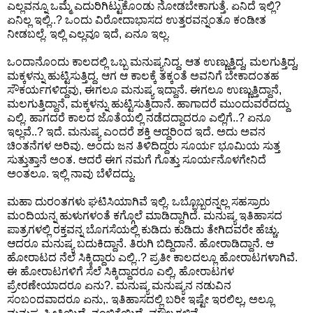
ಎಲ್ಲವನ್ನೂ ಒಮ್ಮೆ ಎದುರಿಗಿಟ್ಟುಕೊಂಡು ನೋಡಬೇಕಾಗುತ್ತೆ. ಏನಿದೆ ಇಲ್ಲಿ?
ಏನಿಲ್ಲ ಇಲ್ಲಿ..? ಒಂದು ವಿರೋದಾಭಾಸದ ಉತ್ತರವನ್ನಂತೂ ಕಂಡೀತ
ನೀಡಬಲ್ಲೆ. ಇಲ್ಲಿ ಎಲ್ಲವೂ ಇದೆ, ಏನೂ ಇಲ್ಲ.
ಒಂದಾನೊಂದು ಕಾಲದಲ್ಲಿ ಒಬ್ಬ ಮನುಷ್ಯನಿದ್ದ. ಆತ ಉಣ್ಣುತ್ತಿದ್ದ, ಮಲಗುತ್ತಿದ್ದ,
ಮಕ್ಕಳನ್ನು ಹುಟ್ಟಿಸುತ್ತಿದ್ದ. ಆಗ ಆ ಕಾಲಕ್ಕೆ ತಕ್ಕಂತೆ ಅವನಿಗೆ ಬೇಕಾದಂತಹ
ಸೌಕರ್ಯಗಳಿದ್ದವು, ಈಗಲೂ ಮನುಷ್ಯ ಇದ್ದಾನೆ. ಈಗಲೂ ಉಣ್ಣುತ್ತಿದ್ದಾನೆ,
ಮಲಗುತ್ತಿದ್ದಾನೆ, ಮಕ್ಕಳನ್ನು ಹುಟ್ಟಿಸುತ್ತಿದಾನೆ. ಹಾಗಾದರೆ ಮುಂದುವರೆದದ್ದು
ಎಲ್ಲಿ. ಹಾಗದರೆ ಕಾಲದ ಜೊತೆಯಲ್ಲಿ ನಡೆದದ್ದಾದರೂ ಎಲ್ಲಿಗೆ..? ಏನೂ
ಇಲ್ಲವೆ..? ಇದೆ. ಮನುಷ್ಯ ಎಂದರೆ ಶಕ್ತಿ ಆದ್ದರಿಂದ ಇದೆ. ಅದು ಅವನ
ಚಿಂತನೆಗಳ ಅರಿವು. ಅಂದು ಜನ ತಿಳಿದಿದ್ದರು ಸೂರ್ಯ ಭೂಮಿಯ ಸುತ್ತ
ಸುತ್ತುತ್ತಾನೆ ಅಂತ. ಆದರೆ ಈಗ ನಮಗೆ ಗೊತ್ತು ಸೂರ್ಯನೊಳಗೇನಿದೆ
ಅಂತಲೂ. ಇಲ್ಲಿ ನಾವು ಬೆಳೆದದ್ದು.
ಮಹಾ ದುರಂತಗಳು ಘಟಿಸಿಯಾಗಿವೆ ಇಲ್ಲಿ. ಒಬ್ಬೊಬ್ಬರನ್ನಲ್ಲ ಸಹಸ್ರಾರು
ಮಂದಿಯನ್ನ ಹುಳುಗಳಂತೆ ಕಗ್ಗೊಲೆ ಮಾಡಿದ್ದಾಗಿದೆ. ಮನುಷ್ಯ ಇತಿಹಾಸದ
ಪಾತ್ರಗಳಲ್ಲಿ ರಕ್ತವನ್ನ ಬೊಗಸೆಯಲ್ಲಿ ಕುಡಿದು ಕುಡಿದು ತೇಗಿದವರೇ ಹೆಚ್ಚು.
ಆದರೂ ಮನುಷ್ಯ ಬದುಕಿದ್ದಾನೆ. ತಿರುಗಿ ಬಿದ್ದಿದಾನೆ. ಹೋರಾಡಿದ್ದಾನೆ. ಆ
ಹೋರಾಟದ ನೆಲೆ ಸಿಕ್ಕಿದ್ದಾರು ಎಲ್ಲಿ..? ಪ್ರತೀ ಕಾಲದಲ್ಲೂ ಹೋರಾಟಗಳಾಗಿವೆ.
ಈ ಹೋರಾಟಗಳಿಗೆ ಸೆಲೆ ಸಿಕ್ಕಿದ್ದಾದರೂ ಎಲ್ಲಿ, ಹೋರಾಟಗಳ
ಪ್ರೇರಣೇಯಾದರೂ ಏನು?. ಮನುಷ್ಯ ಮನುಷ್ಯನ ನಡುವಿನ
ಸಂಬಂದವಾದರೂ ಏನು,. ಇತಿಹಾಸದಲ್ಲಿ ಬರೀ ಇಷ್ಟೇ ಇರಲಿಲ್ಲ, ಅಲ್ಲೂ