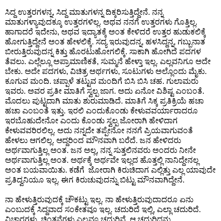
ಸಿದ್ದ ಉತ್ತರಗಳನ್ನ, ಸಿದ್ದ ಮಾತುಗಳನ್ನ ದಿಕ್ಕರಿಸುತ್ತಿದ್ದೇನೆ. ನನ್ನ
ಮಾತುಗಳ್ಯಾವುದಕ್ಕೂ ಉತ್ತರಗಳಿಲ್ಲ. ಅಥವ ನನಗೆ ಉತ್ತರಗಳು ಗೊತ್ತಿಲ್ಲ.
ಹಾಗಾದರೆ ಇದೇನು, ಅಥವ ಇದ್ಯಾತಕ್ಕೆ ಅಂತ ಕೇಳಿದರೆ ಉತ್ತರ ಹುಡುಕಲಿಕ್ಕೆ
ಹೋಗುತ್ತಿದ್ದೇನೆ ಅಂತ ಹೇಳಲಿಕ್ಕೆ. ಸದ್ಯ ಇರುವುದನ್ನ, ಹಳಸಿದ್ದನ್ನ, ಗಬ್ಬುನಾತ
ಬೀರುತ್ತಿರುವುದನ್ನ ಕಿತ್ತು ಹೊರಟುಹೋಗಲಿಕ್ಕೆ. ಸಾಕಾಗಿ ಹೋಗಿದೆ ಪದಗಳ
ತೆವಲು. ಎಲ್ಲೆಲ್ಲೂ ಅಪ್ರಾಮಾಣಿಕತೆ, ಸುಮ್ಮನೆ ಹೇಳ್ತಾ ಇಲ್ಲ. ಎಲ್ಲವನಿಗೂ ಅದೇ
ಬೇಕು. ಅದೇ ಪದಗಳು, ವಿಚಿತ್ರ ಅರ್ಥಗಳು, ಸೂಟುಗಳು ಅಲ್ಲೊಂದು ಮೈಕು.
ಕೂಗುವ ಮಂದಿ. ಚಪ್ಪಾಳೆ ತಟ್ಟುವ ಮಂದಿಗೆ ಬಿಸಿ ಬಿಸಿ ಚಹ. ಗುಲಾಮರು
ಇವರು. ಅವರ ಪ್ರತೀ ಮಾತಿಗೆ ಸ್ವಲ್ಪ ಜಾಗ. ಅದು ಏನೋ ವಿಶಿಷ್ಟ ಎಂಬಂತೆ.
ಮೊದಲು ಪುಟ್ಟದಾಗಿ ಮಾತು ಶುರುಮಾಡಿದೆ. ಮಾತಿಗೆ ಸಿಕ್ಕ ಪ್ರತಿಕ್ರಿಯೆ ಹಚಾ
ಹಚಾ ಎಂಬಂತೆ ಇತ್ತು. ಇರಲಿ ಎಂದುಕೊಂಡು ಕೇಳುವವರ್ಯಾರಾದರೂ
ಇರಬೊಹುದೇನೋ ಎಂದು ಕೊಂಡು ಸ್ವಲ್ಪ ಜೋರಾಗಿ ಹೇಳಿದಾಗ
ಕೇಳುವವರಿರಲಿಲ್ಲ. ಅದು ನನ್ನದೇ ತಪ್ಪೇನೋ ನನಗೆ ಪ್ರಿಯವಾಗುವಂತೆ
ಹೇಳಲು ಆಗಲಿಲ್ಲ. ಆದ್ದರಿಂದ ಮೌನವಾಗಿ ಬರೆದೆ. ಜನ ಹೇಳಿದರು
ಅರ್ಥವಾಗುತ್ತಿಲ್ಲ ಅಂತ. ಜನ ಅಲ್ಲ, ನನ್ನ ಸುತ್ತಲಿನವರು ಅಂದರು ನೀನೇ
ಅರ್ಥವಾಗುತ್ತಿಲ್ಲ ಅಂತ. ಅರ್ಥಕ್ಕೆ ಅರ್ಥವೇ ಇಲ್ಲದ ಹೊತ್ತಲ್ಲಿ ನಾನಿದ್ದೇನಲ್ಲ
ಅಂತ ಬಯವಾಯಿತು. ಕಡೆಗೆ ಜೋರಾಗಿ ಕಿರುಚಿದಾಗ ಎಲ್ಲಿತ್ತು ಎಲ್ಲ ಯಾವುದೇ
ಪ್ರತಿದ್ವನಿಯೂ ಇಲ್ಲ. ಈಗ ಕಿರುಚುವುದನ್ನು ಬಿಟ್ಟು ಮೌನವಾಗಿದ್ದೇನೆ.
ನಾ ಹೇಳುತ್ತಿರುವುದಕ್ಕೆ ಚೌಕಟ್ಟು ಇಲ್ಲ. ನಾ ಹೇಳುತ್ತಿರುವುದಾದರೂ ಏನು
ಎಂಬುದಕ್ಕೆ ಸಿದ್ದವಾದ ಸಂಕೇತವೂ ಇಲ್ಲ. ಚದುರಿದೆ ಇಲ್ಲಿ, ಎಲ್ಲಾ ಚದುರಿದೆ.
ವಿಚಾರಗಳು, ಚಿಂತನೆಗಳು ಎಲ್ಲವೂ ಚದುರಿವೆ. ಆ ಚದುರಿದ್ದನ್ನು