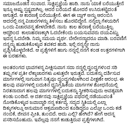
ಸಮಾಜದೊಡನೆ ಸಂವಾದ. ಸಾಕ್ಷಿಪ್ರಜ್ಞೆಯ ಹಾದಿ. ನಾನು ಯಾಕೆ ಬರೆಯುತ್ತೇನೆ
ಇನ್ನೂ ಅಷ್ಟು ಸ್ಪಷ್ಟವಾಗಿಲ್ಲ. ಆದರೆ ಬರೆಯದೆ ಹೋದರೆ ಉಸಿರುಕಟ್ಟಿದಂತೆ
ಆಗುತ್ತದೆ. ಆ ಕಾರಣಕ್ಕೆ ಬರೆಯುತ್ತೇನೆ. ಈಗ ಈ ಬ್ಲಾಗ್ ಅನ್ನು ಆರಂಬಿಸಿ
ಅದರಲ್ಲಿ ನನ್ನ ವಿಚಾರಗಳನ್ನು ತಿಳಿಸಲು ಹೊರಟಿದ್ದೇನೆ. ನನ್ನೆಲ್ಲಾ ಗೆಳಯರಿಗೆ
ಒಂದು ವಿಚಾರವನ್ನ ಹೇಳಬೇಕಿದೆ. ನಾನು ಕಾಲ ಹರಣಕ್ಕೆ ಬರೆಯುತ್ತಿಲ್ಲ.
ಆದ್ದರಿಂದ ಕಾಲಾಹರಣಕ್ಕಾಗಿ ಓದಬೇಕೆಂದು ಬಯಸುವವರು ದಯವಿಟ್ಟು
ಇದನ್ನ ಓದಬೇಡಿ. ನಿಮ್ಮ ಸಮಯ ವ್ಯರ್ಥ. ಬೇರೇನನ್ನಾದರೂ ಮಾಡಿ. ಬರವಣಿಗೆ
ನನ್ನನ್ನು ಹುಡುಕಿಕೊಳ್ಳುವ ತವಕದ ಹಾದಿ. ಇಲ್ಲಿ ನನ್ನನ್ನೇ ನಾನು
ಪ್ರಶ್ನಿಸಿಕೊಳ್ಳಬೇಕಿದೆ. ಆ ಪ್ರಶ್ನೆಗಳಿಗೆ ಹಾಗು ನನ್ನಲ್ಲೆ ನನಗೆ ಕಂಡ ಉತ್ತರಗಳಿಗಾಗಿ
ಈ ಬರಹಗಳು.
ಅಂತರಂಗದ ಭಾವಗಳನ್ನ ವೀಕ್ಷಿಸುವಾಗ ಸದಾ ನನ್ನಲ್ಲಿ ದ್ವಂದ್ವಗಳಿಂದ ಸರಿ
ತಪ್ಪುಗಳ ಪ್ರತೀ ಲೆಕ್ಕಾಚಾರಗಳು ಏಳುತ್ತಲೇ ಇರುತ್ತವೆ. ಬದುಕನ್ನು ದರ್ಶಿಸುವ
ಮಾರ್ಗಗಳಲ್ಲಿ ಸಾಗುವಾಗ ನಿತ್ಯವೂ ದ್ವಂದ್ವಗಳೊಳಗಿಂದ ವೀಕ್ಷಣೇ ಆರಂಭ. ಈ
ಹಲವು ವರ್ಷಗಳಲ್ಲಿ ಬದುಕಿನ ಧ್ವನಿಗ್ರಹಿಕೆಯ ಮಾರ್ಗಗಳ ಶೋಧನೆಯಲ್ಲಿ
ನಿರತನಾದಾಗ ಹಲವು ಮಾರ್ಗಗಳಲ್ಲಿ ಬದುಕನ್ನು ಸ್ವೀಕರಿಸುವುದು ಅವಶ್ಯವಾಗಿ
ಕಂಡು ಬಂದಿದೆ. ಆ ದರ್ಶನವು ಸಾಕ್ಷಿಪ್ರಜ್ಞೆಯ ಪಥದಲ್ಲಿ ನಡೆಯುವಂತೆ
ನೋಡಿಕೊಳ್ಳುವ ಜವಾಬ್ದಾರಿ ನನ್ನ ಕರ್ತವ್ಯ. ಸದ್ಯದ ಸ್ಥಿತಿಯಲ್ಲಿ ಎಲ್ಲಾ
ದಿಕ್ಕುಗಳಲ್ಲೂ ಅನುಮಾನ ಆಕ್ರಮಣದಿಂದ ಕೂಡಿದ್ದರೂ ಎಲ್ಲೋ ಒಂದು ಕಡೆ
ನಂಬಿಕೆ, ಜೀವನ ಪ್ರೀತಿ, ತುಂಬಿದೆ. ಅದು ಎಲ್ಲಿ? ಹೇಗಿದೆ? ಹೇಗೆ ಅದನ್ನ
ಪಸರಿಸಬೊಹುದು. ಇವೆಲ್ಲವು ನನಗೆ ಕಾಡುತ್ತಿರುವ ಪ್ರಶ್ನೆಗಳಾಗಿದೆ.