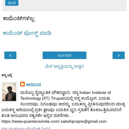
ಹಂಚಿ
ಕಾಮೆಂಟ್‌ಗಳಿಲ್ಲ:
ಕಾಮೆಂಟ್‌‌ ಪೋಸ್ಟ್‌ ಮಾಡಿ
‹
›
ಮುಖಪುಟ
ವೆಬ್‌ ಆವೃತ್ತಿಯನ್ನು ವೀಕ್ಷಿಸಿ
ನನ್ನ ಬಗ್ಗೆ
ಅರವಿಂದ
ನಾನೊಬ್ಬ ಸೈದ್ಧಾಂತಿಕ ಭೌತವಿಜ್ಞಾನಿ. ಸದ್ಯ Indian Institute of
Technology (IIT) Tirupatiಯಲ್ಲಿ ನನ್ನ ಉದ್ಯೋಗ. ಬದುಕು
ಸುಂದರವೂ, ನಿಗೂಢವೂ ಆದದ್ದು. ಬದುಕನ್ನು ಪ್ರೀತಿಸುವುದರಿಂದ ಮಾತ್ರ
ಬದುಕನ್ನ ಅರಿಯಬಲ್ಲೆ.ಪ್ರತೀ ಕ್ಷಣವೂ ಬದುಕಿನ ಧ್ವನಿ ಗ್ರಹಿಕೆಗೆ ತೊಳಲುತ್ತಿರುವವನಿಗೆ
ಕಂಡ ಅನುಭವದ ಸತ್ಯಗಳೇ ಇಲ್ಲಿನ ರಚನೆಗಳು....
https://www.quantaravinda.com/ sakshiprajne@gmail.com