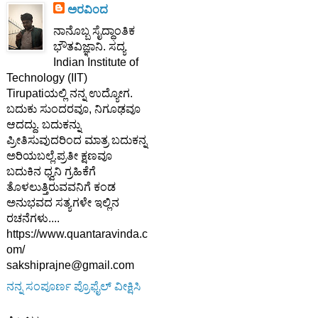
ಅರವಿಂದ
ನಾನೊಬ್ಬ ಸೈದ್ಧಾಂತಿಕ
ಭೌತವಿಜ್ಞಾನಿ. ಸದ್ಯ
Indian Institute of
Technology (IIT)
Tirupatiಯಲ್ಲಿ ನನ್ನ ಉದ್ಯೋಗ.
ಬದುಕು ಸುಂದರವೂ, ನಿಗೂಢವೂ
ಆದದ್ದು. ಬದುಕನ್ನು
ಪ್ರೀತಿಸುವುದರಿಂದ ಮಾತ್ರ ಬದುಕನ್ನ
ಅರಿಯಬಲ್ಲೆ.ಪ್ರತೀ ಕ್ಷಣವೂ
ಬದುಕಿನ ಧ್ವನಿ ಗ್ರಹಿಕೆಗೆ
ತೊಳಲುತ್ತಿರುವವನಿಗೆ ಕಂಡ
ಅನುಭವದ ಸತ್ಯಗಳೇ ಇಲ್ಲಿನ
ರಚನೆಗಳು....
https://www.quantaravinda.c
om/
sakshiprajne@gmail.com
ನನ್ನ ಸಂಪೂರ್ಣ ಪ್ರೊಫೈಲ್ ವೀಕ್ಷಿಸಿ