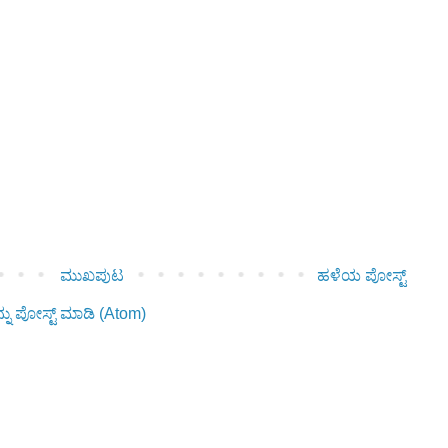
ಮುಖಪುಟ
ಹಳೆಯ ಪೋಸ್ಟ್
ನು ಪೋಸ್ಟ್ ಮಾಡಿ (Atom)