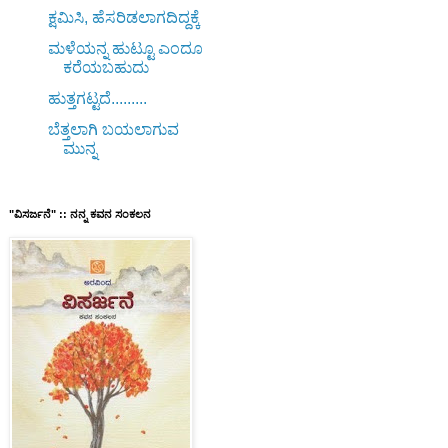
­ಕ್ಷಮಿಸಿ, ಹೆಸರಿಡಲಾಗದಿದ್ದಕ್ಕೆ
ಮಳೆಯನ್ನ ಹುಟ್ಟೂ ಎಂದೂ
ಕರೆಯಬಹುದು
ಹುತ್ತಗಟ್ಟದೆ.........
ಬೆತ್ತಲಾಗಿ ಬಯಲಾಗುವ
ಮುನ್ನ
"ವಿಸರ್ಜನೆ" :: ನನ್ನ ಕವನ ಸಂಕಲನ