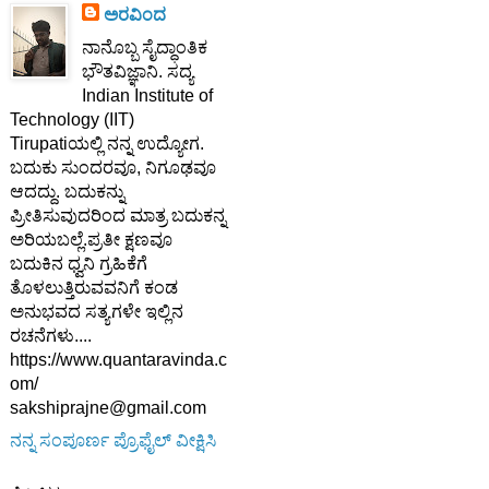
ಅರವಿಂದ
ನಾನೊಬ್ಬ ಸೈದ್ಧಾಂತಿಕ
ಭೌತವಿಜ್ಞಾನಿ. ಸದ್ಯ
Indian Institute of
Technology (IIT)
Tirupatiಯಲ್ಲಿ ನನ್ನ ಉದ್ಯೋಗ.
ಬದುಕು ಸುಂದರವೂ, ನಿಗೂಢವೂ
ಆದದ್ದು. ಬದುಕನ್ನು
ಪ್ರೀತಿಸುವುದರಿಂದ ಮಾತ್ರ ಬದುಕನ್ನ
ಅರಿಯಬಲ್ಲೆ.ಪ್ರತೀ ಕ್ಷಣವೂ
ಬದುಕಿನ ಧ್ವನಿ ಗ್ರಹಿಕೆಗೆ
ತೊಳಲುತ್ತಿರುವವನಿಗೆ ಕಂಡ
ಅನುಭವದ ಸತ್ಯಗಳೇ ಇಲ್ಲಿನ
ರಚನೆಗಳು....
https://www.quantaravinda.c
om/
sakshiprajne@gmail.com
ನನ್ನ ಸಂಪೂರ್ಣ ಪ್ರೊಫೈಲ್ ವೀಕ್ಷಿಸಿ