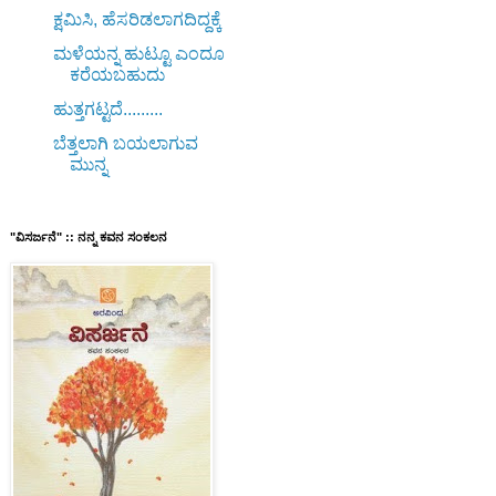
­ಕ್ಷಮಿಸಿ, ಹೆಸರಿಡಲಾಗದಿದ್ದಕ್ಕೆ
ಮಳೆಯನ್ನ ಹುಟ್ಟೂ ಎಂದೂ
ಕರೆಯಬಹುದು
ಹುತ್ತಗಟ್ಟದೆ.........
ಬೆತ್ತಲಾಗಿ ಬಯಲಾಗುವ
ಮುನ್ನ
"ವಿಸರ್ಜನೆ" :: ನನ್ನ ಕವನ ಸಂಕಲನ