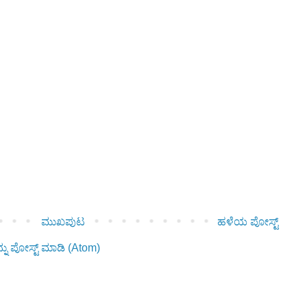
ಮುಖಪುಟ
ಹಳೆಯ ಪೋಸ್ಟ್
ನು ಪೋಸ್ಟ್ ಮಾಡಿ (Atom)