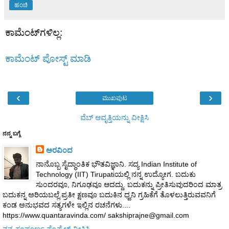
ಹಂಚಿ
ಕಾಮೆಂಟ್‌ಗಳಿಲ್ಲ:
ಕಾಮೆಂಟ್‌‌ ಪೋಸ್ಟ್‌ ಮಾಡಿ
‹
›
ಮುಖಪುಟ
ವೆಬ್‌ ಆವೃತ್ತಿಯನ್ನು ವೀಕ್ಷಿಸಿ
ನನ್ನ ಬಗ್ಗೆ
ಅರವಿಂದ
ನಾನೊಬ್ಬ ಸೈದ್ಧಾಂತಿಕ ಭೌತವಿಜ್ಞಾನಿ. ಸದ್ಯ Indian Institute of
Technology (IIT) Tirupatiಯಲ್ಲಿ ನನ್ನ ಉದ್ಯೋಗ. ಬದುಕು
ಸುಂದರವೂ, ನಿಗೂಢವೂ ಆದದ್ದು. ಬದುಕನ್ನು ಪ್ರೀತಿಸುವುದರಿಂದ ಮಾತ್ರ
ಬದುಕನ್ನ ಅರಿಯಬಲ್ಲೆ.ಪ್ರತೀ ಕ್ಷಣವೂ ಬದುಕಿನ ಧ್ವನಿ ಗ್ರಹಿಕೆಗೆ ತೊಳಲುತ್ತಿರುವವನಿಗೆ
ಕಂಡ ಅನುಭವದ ಸತ್ಯಗಳೇ ಇಲ್ಲಿನ ರಚನೆಗಳು....
https://www.quantaravinda.com/ sakshiprajne@gmail.com